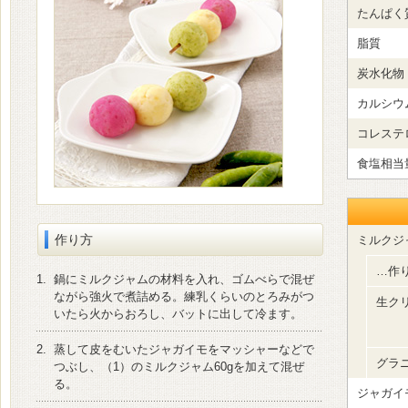
たんぱく
脂質
炭水化物
カルシウ
コレステ
食塩相当
作り方
ミルクジ
…作
1.
鍋にミルクジャムの材料を入れ、ゴムべらで混ぜ
ながら強火で煮詰める。練乳くらいのとろみがつ
生ク
いたら火からおろし、バットに出して冷ます。
2.
蒸して皮をむいたジャガイモをマッシャーなどで
グラ
つぶし、（1）のミルクジャム60gを加えて混ぜ
る。
ジャガイ