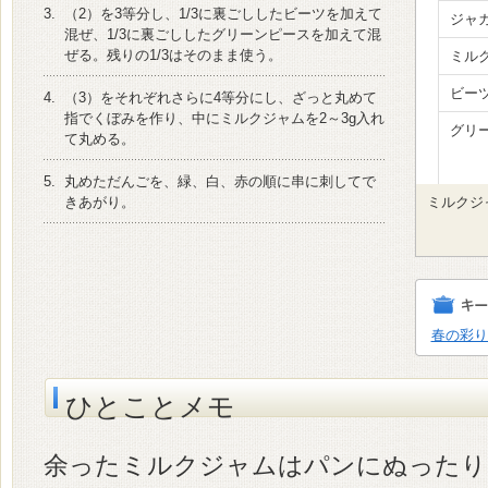
3.
（2）を3等分し、1/3に裏ごししたビーツを加えて
ジャ
混ぜ、1/3に裏ごししたグリーンピースを加えて混
ぜる。残りの1/3はそのまま使う。
ミル
ビー
4.
（3）をそれぞれさらに4等分にし、ざっと丸めて
指でくぼみを作り、中にミルクジャムを2～3g入れ
グリ
て丸める。
5.
丸めただんごを、緑、白、赤の順に串に刺してで
きあがり。
ミルクジ
春の彩り
ひとことメモ
余ったミルクジャムはパンにぬったり