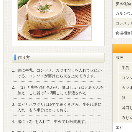
炭水化物
カルシウ
コレステ
食塩相当
作り方
卵液
牛乳
1.
鍋に牛乳、コンソメ、カツオだしを入れて火にか
ける。コンソメが溶けたら火を止めて冷ます。
コン
2.
（1）と卵を混ぜ合わせ、薄口しょうゆとみりんを
カツ
加え、こし器で2～3回こして卵液を作る
卵
3.
エビとハマグリはゆでて細くきざみ、半分は器に
薄口
入れ、もう半分はとっておく。
みり
4.
器に（2）を入れて、中火で12分間蒸す。
エビ