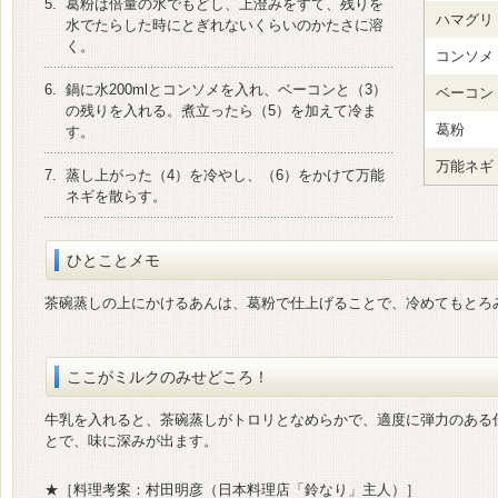
5.
葛粉は倍量の水でもどし、上澄みをすて、残りを
ハマグリ
水でたらした時にとぎれないくらいのかたさに溶
く。
コンソメ
6.
鍋に水200mlとコンソメを入れ、ベーコンと（3）
ベーコン
の残りを入れる。煮立ったら（5）を加えて冷ま
葛粉
す。
万能ネギ
7.
蒸し上がった（4）を冷やし、（6）をかけて万能
ネギを散らす。
ひとことメモ
茶碗蒸しの上にかけるあんは、葛粉で仕上げることで、冷めてもとろ
ここがミルクのみせどころ！
牛乳を入れると、茶碗蒸しがトロリとなめらかで、適度に弾力のある
とで、味に深みが出ます。
★［料理考案：村田明彦（日本料理店「鈴なり」主人）］