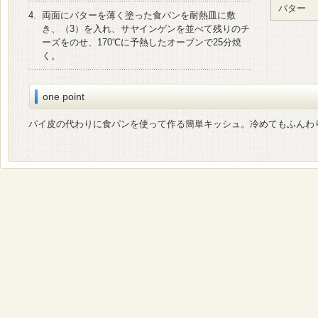
バター
4.
両面にバターを薄く塗った食パンを耐熱皿に敷
き、（3）を入れ、サヤインゲンを並べて残りのチ
ーズをのせ、170℃に予熱したオーブンで25分焼
く。
one point
パイ皮の代わりに食パンを使って作る簡単キッシュ。冷めてもふんわ