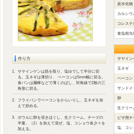
炭水化物
カルシウ
コレステ
食塩相当
作り方
サヤイン
玉ネギ
1.
サヤインゲンは筋を取り、塩ゆでして半分に切
る。玉ネギは薄切り、 ベーコンは5mm幅に切る。
ベーコン
食パンは麺棒などで薄くのばし、対角線で2枚の三
サンドイ
角形に切る。
卵
2.
フライパンでベーコンをからいりし、玉ネギを加
えて炒める。
生クリー
3.
ボウルに卵を溶きほぐし、生クリーム、チーズの
ピザ用チ
半量、（2）を加えて混ぜ、塩、コショウ各少々を
塩、コシ
加える。