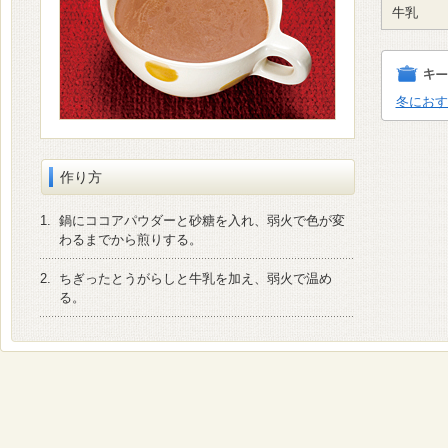
牛乳
冬におす
作り方
1.
鍋にココアパウダーと砂糖を入れ、弱火で色が変
わるまでから煎りする。
2.
ちぎったとうがらしと牛乳を加え、弱火で温め
る。