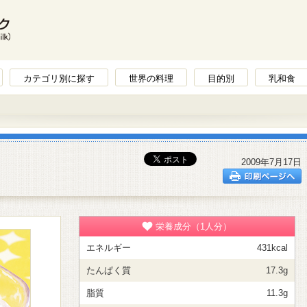
カテゴリ別に探す
世界の料理
目的別
乳和食
2009年7月17日
栄養成分（1人分）
エネルギー
431kcal
たんぱく質
17.3g
脂質
11.3g