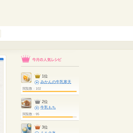
1位
みかんの牛乳寒天
閲覧数：102
2位
牛乳もち
閲覧数：95
3位
ミルク氷