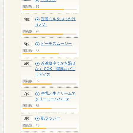
閲覧数：79
定番ミルクぶっかけ
4位
うどん
閲覧数：76
ピーチスムージー
5位
閲覧数：68
冷凍途中でかき混ぜ
6位
なくてOK！濃厚なバニ
ラアイス
閲覧数：55
牛乳と生クリームで
7位
クリーミーババロア
閲覧数：55
桃ラッシー
8位
閲覧数：45