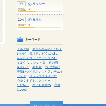
ラッシー
9位
閲覧数：44
みそ汁
10位
閲覧数：39
キーワード
ミルク鍋
気分があがる⤴ミルク
レシピ
天才テレビくんhello,
かんたんコンビニミルクめし
ミルクもち レシピ集
春の彩り
を味わう
乳和食
カゼ対策に
美肌レシピでおいしくアンチエイ
ジング
リラックスタイムに
心ゆくまでミルクスイーツ！
ひな祭り
冬におすすめ
夜食
にgood