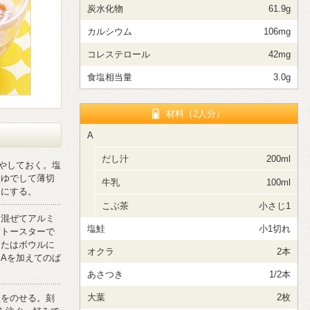
炭水化物
61.9g
カルシウム
106mg
コレステロール
42mg
食塩相当量
3.0g
材料（2人分）
A
だし汁
200ml
やしておく。塩
塩ゆでして薄切
牛乳
100ml
りにする。
こぶ茶
小さじ1
を混ぜてアルミ
塩鮭
小1切れ
ントースターで
またはボウルに
オクラ
2本
Aを加えてのば
あさつき
1/2本
大葉
2枚
鮭をのせる。刻