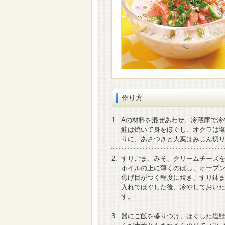
作り方
1.
Aの材料を混ぜあわせ、冷蔵庫で冷
鮭は焼いて身をほぐし、オクラは
りに、あさつきと大葉はみじん切
2.
すりごま、みそ、クリームチーズ
ホイルの上に薄くのばし、オーブ
焦げ目がつく程度に焼き、すり鉢
入れてほぐした後、冷やしておいた
す。
3.
器にご飯を盛りつけ、ほぐした塩