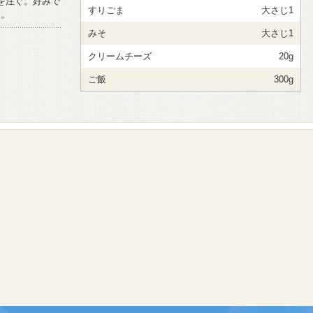
を注ぐ。好みで
すりごま
大さじ1
に。
みそ
大さじ1
クリームチーズ
20g
ご飯
300g