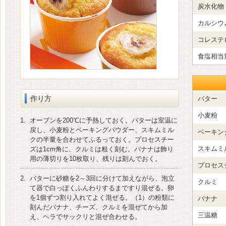
炭水化物
カルシウ
コレステ
食塩相当
作り方
バター
小麦粉
1.
オーブンを200℃に予熱しておく。バターは室温に
戻し、小麦粉とベーキングパウダー、スキムミル
ベーキン
クの半量を合わせてふるっておく。プロセスチー
スキムミ
ズは1cm角に、クルミは粗く刻む。バナナは飾り
用の薄切りを10枚取り、残りは刻んでおく。
プロセス
2.
バターに砂糖を2～3回に分けて加えながら、泡立
クルミ
て器で白っぽくふんわりするまですり混ぜる。卵
を1個ずつ割り入れてよく混ぜる。（1）の粉類に
バナナ
刻んだバナナ、チーズ、クルミを混ぜてから加
三温糖
え、ヘラでサックリと混ぜ合わせる。