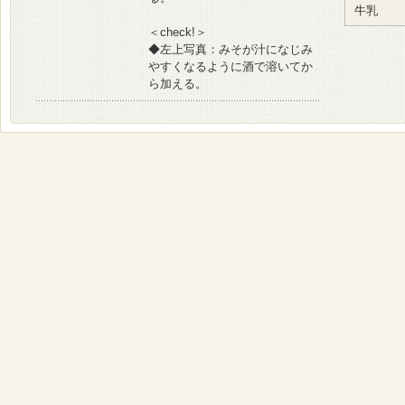
牛乳
＜check!＞
◆左上写真：みそが汁になじみ
やすくなるように酒で溶いてか
ら加える。