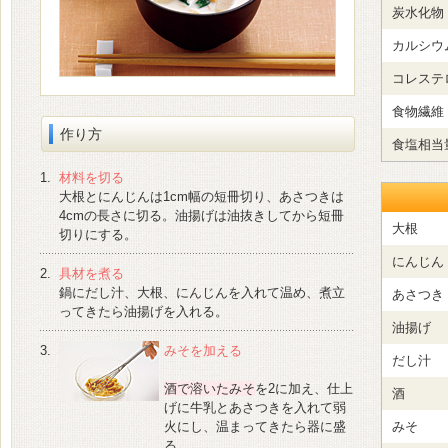
炭水化物
カルシウ
コレステ
食物繊維
作り方
食塩相当
1.
材料を切る
大根とにんじんは1cm幅の短冊切り、あさつきは
4cmの長さに切る。油揚げは油抜きしてから短冊
大根
切りにする。
にんじん
2.
具材を煮る
鍋にだし汁、大根、にんじんを入れて温め、煮立
あさつき
ってきたら油揚げを入れる。
油揚げ
3.
みそを加える
だし汁
酒で溶いたみそ
を
2
に加え、仕上
酒
げに牛乳とあさつきを入れて弱
火にし、温まってきたら器に盛
みそ
る。