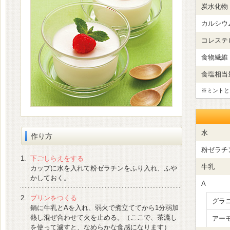
炭水化物
カルシウ
コレステ
食物繊維
食塩相当
※ミントと
水
作り方
粉ゼラチ
1.
下ごしらえをする
牛乳
カップに水を入れて粉ゼラチンをふり入れ、ふや
かしておく。
A
2.
プリンをつくる
グラ
鍋に牛乳とAを入れ、弱火で煮立ててから1分弱加
熱し混ぜ合わせて火を止める。（ここで、茶漉し
アー
を使って濾すと、なめらかな食感になります）