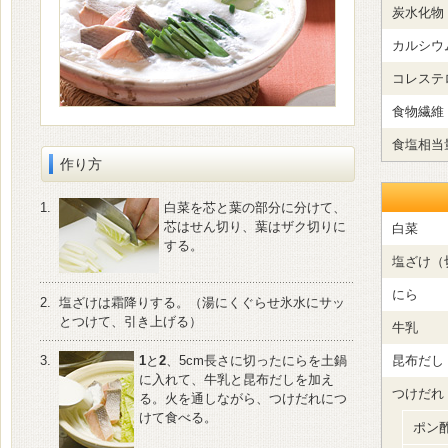
炭水化物
カルシウ
コレステ
食物繊維
食塩相当
作り方
1.
白菜を芯と葉の部分に分けて、
芯はせん切り、葉はザク切りに
白菜
する。
塩ざけ（
にら
2.
塩ざけは霜降りする。（湯にくぐらせ氷水にサッ
とつけて、引き上げる）
牛乳
3.
1
と
2
、5cm長さに切ったにらを土鍋
昆布だし
に入れて、牛乳と昆布だしを加え
つけだれ
る。火を通しながら、つけだれにつ
けて食べる。
ポン