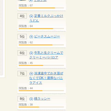
閲覧数：67
定番ミルクぶっかけ
4位
うどん
閲覧数：64
ピーチスムージー
5位
閲覧数：62
牛乳と生クリームで
6位
クリーミーババロア
閲覧数：45
冷凍途中でかき混ぜ
7位
なくてOK！濃厚なバニ
ラアイス
閲覧数：44
桃ラッシー
8位
閲覧数：38