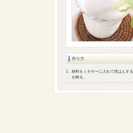
作り方
1.
材料をミキサーに入れて撹はんす
を飾る。