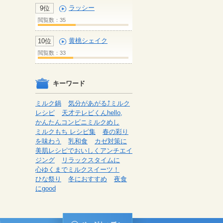
ラッシー
9位
閲覧数：35
黄桃シェイク
10位
閲覧数：33
キーワード
ミルク鍋
気分があがる⤴ミルク
レシピ
天才テレビくんhello,
かんたんコンビニミルクめし
ミルクもち レシピ集
春の彩り
を味わう
乳和食
カゼ対策に
美肌レシピでおいしくアンチエイ
ジング
リラックスタイムに
心ゆくまでミルクスイーツ！
ひな祭り
冬におすすめ
夜食
にgood