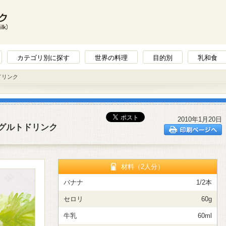
カテゴリ別に探す
世界の料理
目的別
乳和食
ドリンク
2010年1月20日
グルトドリンク
材料（2人分）
バナナ
1/2本
セロリ
60g
牛乳
60ml