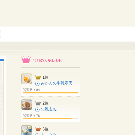
1位
みかんの牛乳寒天
閲覧数：84
2位
牛乳もち
閲覧数：76
3位
ミルク氷