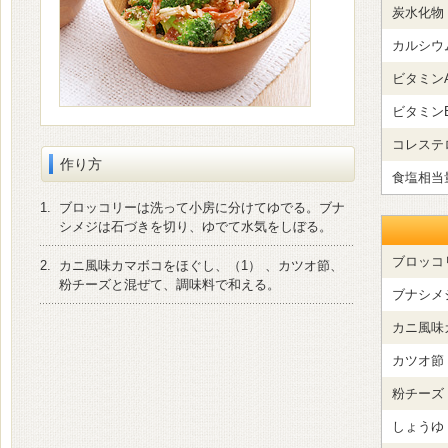
炭水化物
カルシウ
ビタミン
ビタミン
コレステ
作り方
食塩相当
1.
ブロッコリーは洗って小房に分けてゆでる。ブナ
シメジは石づきを切り、ゆでて水気をしぼる。
ブロッコ
2.
カニ風味カマボコをほぐし、（1） 、カツオ節、
粉チーズと混ぜて、調味料で和える。
ブナシメ
カニ風味
カツオ節
粉チーズ
しょうゆ