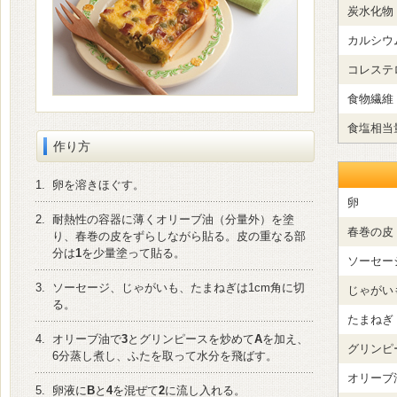
炭水化物
カルシウ
コレステ
食物繊維
食塩相当
作り方
1.
卵を溶きほぐす。
卵
2.
耐熱性の容器に薄くオリーブ油（分量外）を塗
春巻の皮
り、春巻の皮をずらしながら貼る。皮の重なる部
分は
1
を少量塗って貼る。
ソーセー
3.
ソーセージ、じゃがいも、たまねぎは1cm角に切
じゃがい
る。
たまねぎ
4.
オリーブ油で
3
とグリンピースを炒めて
A
を加え、
グリンピ
6分蒸し煮し、ふたを取って水分を飛ばす。
オリーブ
5.
卵液に
B
と
4
を混ぜて
2
に流し入れる。