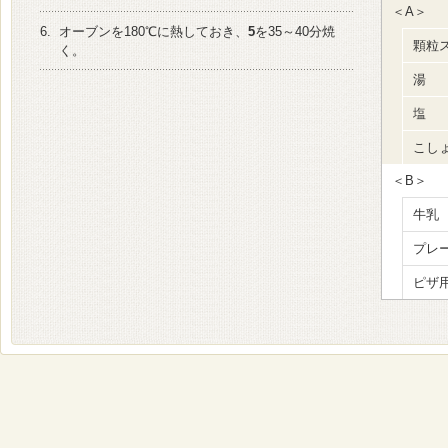
＜A＞
6.
オーブンを180℃に熱しておき、
5
を35～40分焼
顆粒
く。
湯
塩
こし
＜B＞
牛乳
プレ
ピザ