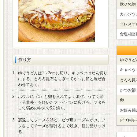
炭水化物
カルシウ
コレステ
食塩相当
作り方
ゆでうど
キャベツ
1.
ゆでうどんは1～2cmに切り、キャベツはせん切り
にする。とろろ昆布をちぎってかつお節と混ぜ合
とろろ昆
わせておく。
かつお節
2.
ボウルに（1）と卵を入れてよく混ぜ、うすく油
卵
（分量外）をひいたフライパンに広げる。フタを
して弱めの中火で5分焼く。
お好み焼
3.
裏返してソースを塗る。ピザ用チーズをかけ、フ
ピザ用チ
タをしてチーズが溶けるまで焼き、皿に盛りつけ
る。