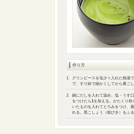
作り方
1.
グリンピースを塩少々入れた熱湯
で、すり鉢で細かくしてから裏ご
2.
鍋にだしを入れて温め、塩・うす
をつけたら
1
を加える。かたくり粉
いたものを入れてとろみをつけ、
れる。黒こしょう（粗びき）をふ