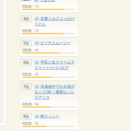
閲覧数：73
定番ミルクぶっかけ
4位
うどん
閲覧数：72
ピーチスムージー
5位
閲覧数：66
牛乳と生クリームで
6位
クリーミーババロア
閲覧数：52
冷凍途中でかき混ぜ
7位
なくてOK！濃厚なバニ
ラアイス
閲覧数：50
桃ラッシー
8位
閲覧数：42