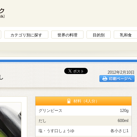
カテゴリ別に探す
世界の料理
目的別
乳和食
2012年2月10日
し
材料（4人分）
グリンピース
120g
だし
600ml
塩・うす口しょうゆ
各小さじ1