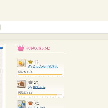
1位
みかんの牛乳寒天
閲覧数：94
2位
牛乳もち
閲覧数：83
3位
ミルク氷