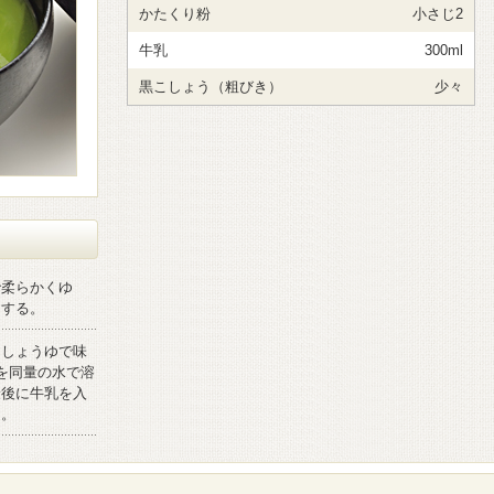
かたくり粉
小さじ2
牛乳
300ml
黒こしょう（粗びき）
少々
で柔らかくゆ
しする。
口しょうゆで味
を同量の水で溶
最後に牛乳を入
る。