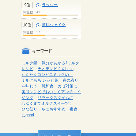
ラッシー
9位
閲覧数：41
黄桃シェイク
10位
閲覧数：37
キーワード
ミルク鍋
気分があがる⤴ミルク
レシピ
天才テレビくんhello,
かんたんコンビニミルクめし
ミルクもち レシピ集
春の彩り
を味わう
乳和食
カゼ対策に
美肌レシピでおいしくアンチエイ
ジング
リラックスタイムに
心ゆくまでミルクスイーツ！
ひな祭り
冬におすすめ
夜食
にgood