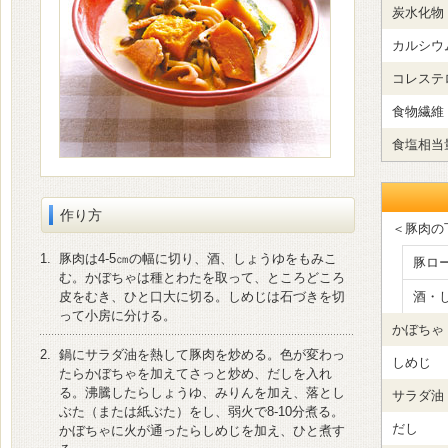
炭水化物
カルシウ
コレステ
食物繊維
食塩相当
作り方
＜豚肉の
1.
豚肉は4-5㎝の幅に切り、酒、しょうゆをもみこ
豚ロ
む。かぼちゃは種とわたを取って、ところどころ
皮をむき、ひと口大に切る。しめじは石づきを切
酒・
って小房に分ける。
かぼちゃ
2.
鍋にサラダ油を熱して豚肉を炒める。色が変わっ
しめじ
たらかぼちゃを加えてさっと炒め、だしを入れ
る。沸騰したらしょうゆ、みりんを加え、落とし
サラダ油
ぶた（または紙ぶた）をし、弱火で8-10分煮る。
だし
かぼちゃに火が通ったらしめじを加え、ひと煮す