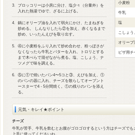
小麦粉
3.
ブロッコリーは小房に分け、塩少々（分量外）を
入れた熱湯でゆで、ざるに上げる。
牛乳
塩
4.
鍋にオリーブ油を入れて弱火にかけ、たまねぎを
炒める。 しんなりしたら②を加え、赤くなるまで
こしょう
炒め、いったんえびを取り出す。
オリーブ
5.
④に小麦粉をふり入れて炒め合わせ、粉っぽさが
なくなったら牛乳とバターを入れ、トロリとする
ピザ用チ
まで木べらで混ぜながら煮る。塩、こしょう、ナ
ツメグで味を調える。
6.
⑤に①で焼いたパン4〜5コと③、えびを加え、①
のパンの器に入れ、チーズを散らしてオーブント
ースターで4 - 5分間焼く。①の残りのパンを添え
る。
元気・キレイ★ポイント
チーズ
牛乳が苦手、牛乳を飲むとお腹がゴロゴロするという方はチーズでも
上手に使ってくださいね。