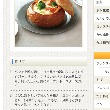
脂質
炭水化物
カルシウ
コレステ
食物繊維
食塩相当
作り方
フランス
※な
1.
パンは上部を切り、1cm厚さの器になるように中
心部をくり抜く。くり抜いたパンは2cm角に切
えび
り、切った上部と共にオーブントースターで焼
く。
ブロッコ
2.
えびは殻をむいて背わたを抜き、塩少々と酒大さ
たまねぎ
じ1/2（分量外）をふってもむ。5分間ほどおき、
バター
サッと洗って水けをきる。