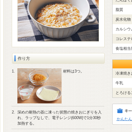
脂質
炭水化物
カルシウ
コレステ
食塩相当
作り方
1.
材料は3つ。
冷凍焼き
牛乳
とろける
2.
深めの耐熱の器に凍った状態の焼きおにぎりを入
れ、ラップなしで、電子レンジ(600W)で1分30秒
かんたん
加熱する。