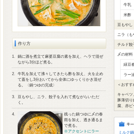
牛乳
米酢
豆もやし
ニラ（も
作り方
チルド餃
〆の材料
1.
鍋に酒を煮立て麻婆豆腐の素を加え、ヘラで混ぜ
ながら3分ほど煮る。
緑豆
2.
牛乳を加えて沸々してきたら酢を加え、火を止め
ラー
て蓋をし3分おいてから全体にゆっくりかき混ぜ
＜おすす
る。〈鍋つゆの完成〉
キャベツ
3.
豆もやし、ニラ、餃子を入れて煮ながらいただ
豚薄切り
く。
腐、赤ピ
4.
残った鍋つゆに〆の春
雨を加え、透き通るま
で煮る。
※アクセントにラー
ミルク鍋