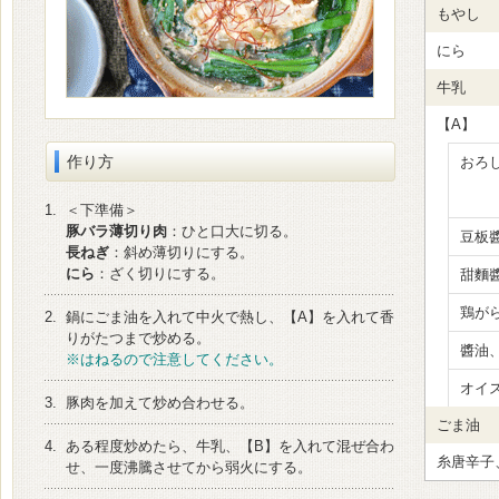
もやし
にら
牛乳
【A】
作り方
おろ
1.
＜下準備＞
豚バラ薄切り肉
：ひと口大に切る。
豆板
長ねぎ
：斜め薄切りにする。
にら
：ざく切りにする。
甜麵
鶏がら
2.
鍋にごま油を入れて中火で熱し、【A】を入れて香
りがたつまで炒める。
醬油
※はねるので注意してください。
オイ
3.
豚肉を加えて炒め合わせる。
ごま油
4.
ある程度炒めたら、牛乳、【B】を入れて混ぜ合わ
糸唐辛子
せ、一度沸騰させてから弱火にする。