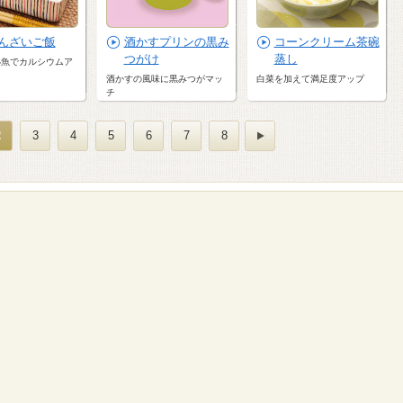
んざいご飯
酒かすプリンの黒み
コーンクリーム茶碗
つがけ
蒸し
小魚でカルシウムア
酒かすの風味に黒みつがマッ
白菜を加えて満足度アップ
チ
2
3
4
5
6
7
8