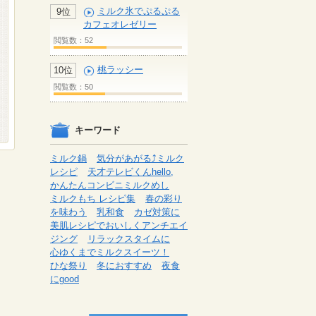
ミルク氷でぷるぷる
9位
カフェオレゼリー
閲覧数：52
桃ラッシー
10位
閲覧数：50
キーワード
ミルク鍋
気分があがる⤴ミルク
レシピ
天才テレビくんhello,
かんたんコンビニミルクめし
ミルクもち レシピ集
春の彩り
を味わう
乳和食
カゼ対策に
美肌レシピでおいしくアンチエイ
ジング
リラックスタイムに
心ゆくまでミルクスイーツ！
ひな祭り
冬におすすめ
夜食
にgood