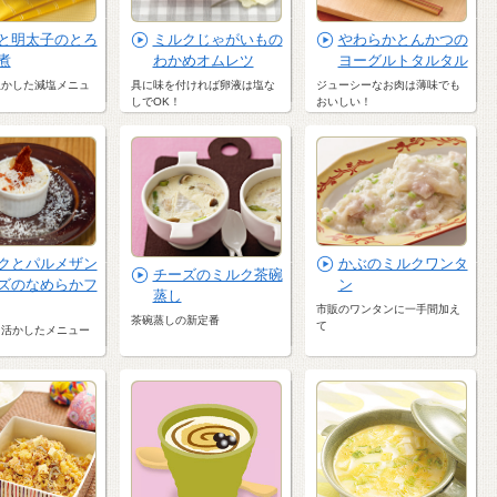
と明太子のとろ
ミルクじゃがいもの
やわらかとんかつの
煮
わかめオムレツ
ヨーグルトタルタル
生かした減塩メニュ
具に味を付ければ卵液は塩な
ジューシーなお肉は薄味でも
しでOK！
おいしい！
かぶのミルクワンタ
クとパルメザン
チーズのミルク茶碗
ン
ズのなめらかフ
蒸し
市販のワンタンに一手間加え
茶碗蒸しの新定番
て
を活かしたメニュー