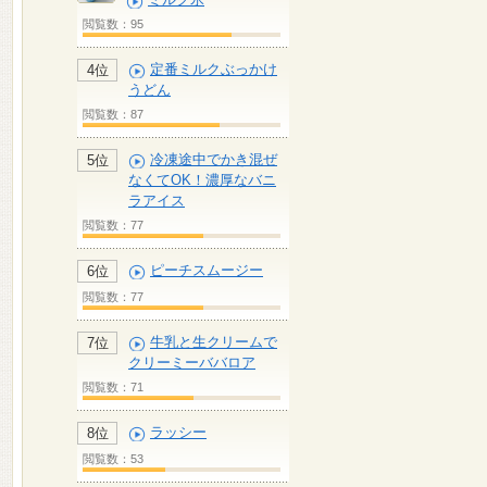
閲覧数：95
定番ミルクぶっかけ
4位
うどん
閲覧数：87
冷凍途中でかき混ぜ
5位
なくてOK！濃厚なバニ
ラアイス
閲覧数：77
ピーチスムージー
6位
閲覧数：77
牛乳と生クリームで
7位
クリーミーババロア
閲覧数：71
ラッシー
8位
閲覧数：53