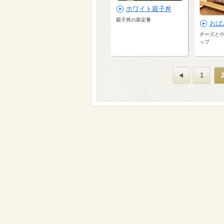
ホワイト親子丼
親子丼の新定番
おば
チーズと
ップ
1