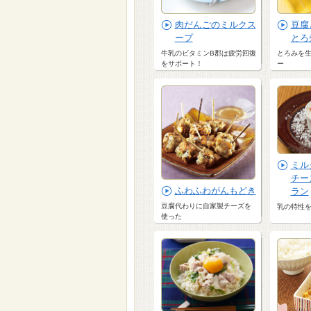
肉だんごのミルクス
豆腐
ープ
とろ
牛乳のビタミンB郡は疲労回復
とろみを
をサポート！
ー
ミル
チー
ふわふわがんもどき
ラン
豆腐代わりに自家製チーズを
乳の特性
使った