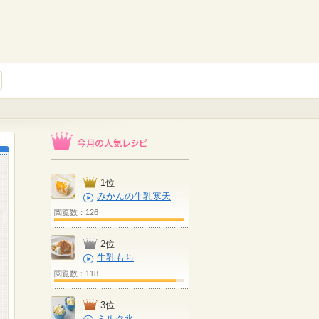
1位
みかんの牛乳寒天
閲覧数：126
2位
牛乳もち
閲覧数：118
3位
ミルク氷