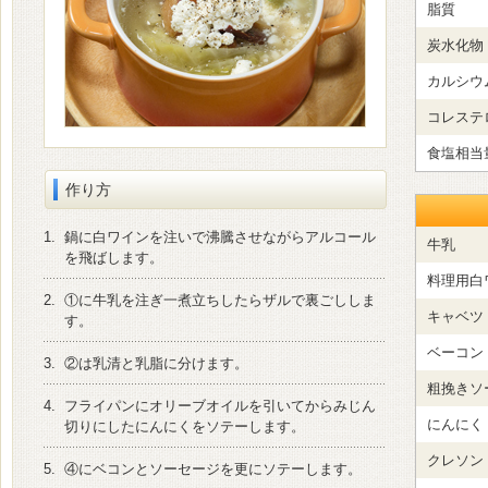
脂質
炭水化物
カルシウ
コレステ
食塩相当
作り方
1.
鍋に白ワインを注いで沸騰させながらアルコール
牛乳
を飛ばします。
料理用白
2.
①に牛乳を注ぎ一煮立ちしたらザルで裏ごししま
キャベツ
す。
ベーコン
3.
②は乳清と乳脂に分けます。
粗挽きソ
4.
フライパンにオリーブオイルを引いてからみじん
にんにく
切りにしたにんにくをソテーします。
クレソン
5.
④にベコンとソーセージを更にソテーします。