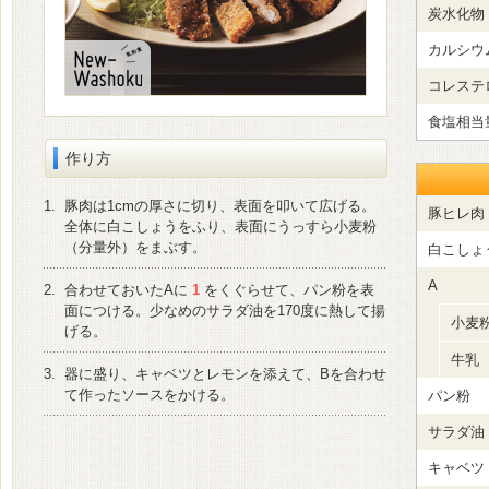
炭水化物
カルシウ
コレステ
食塩相当
作り方
1.
豚肉は1cmの厚さに切り、表面を叩いて広げる。
豚ヒレ肉
全体に白こしょうをふり、表面にうっすら小麦粉
（分量外）をまぶす。
白こしょ
A
2.
合わせておいたAに
1
をくぐらせて、パン粉を表
面につける。少なめのサラダ油を170度に熱して揚
小麦
げる。
牛乳
3.
器に盛り、キャベツとレモンを添えて、Bを合わせ
て作ったソースをかける。
パン粉
サラダ油
キャベツ