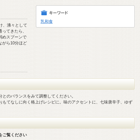
乳和食
かけ、沸々として
通ってきたら、
弱めスプーンで
ながら10分ほど
分とのバランスをみて調整してください。
おもてなしに向く格上げレシピに。味のアクセントに、七味唐辛子、ゆず
をご覧ください