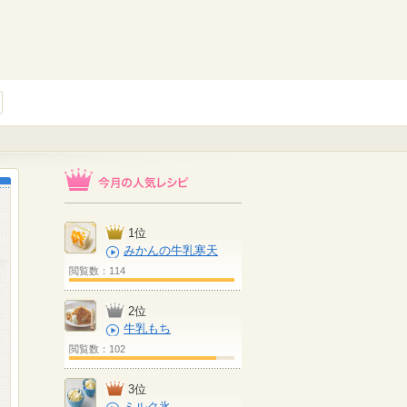
1位
みかんの牛乳寒天
閲覧数：114
2位
牛乳もち
閲覧数：102
3位
ミルク氷