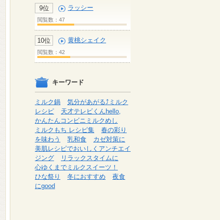
ラッシー
9位
閲覧数：47
黄桃シェイク
10位
閲覧数：42
キーワード
ミルク鍋
気分があがる⤴ミルク
レシピ
天才テレビくんhello,
かんたんコンビニミルクめし
ミルクもち レシピ集
春の彩り
を味わう
乳和食
カゼ対策に
美肌レシピでおいしくアンチエイ
ジング
リラックスタイムに
心ゆくまでミルクスイーツ！
ひな祭り
冬におすすめ
夜食
にgood