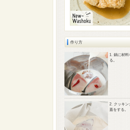
作り方
1. 鍋に材
る。
2. クッキ
蓋をする。