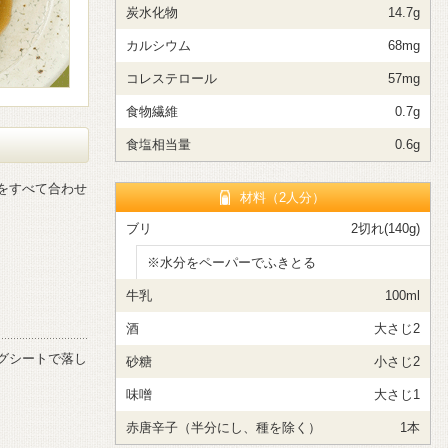
炭水化物
14.7g
カルシウム
68mg
コレステロール
57mg
食物繊維
0.7g
食塩相当量
0.6g
料をすべて合わせ
材料（2人分）
ブリ
2切れ(140g)
※水分をペーパーでふきとる
牛乳
100ml
酒
大さじ2
ングシートで落し
砂糖
小さじ2
味噌
大さじ1
赤唐辛子（半分にし、種を除く）
1本