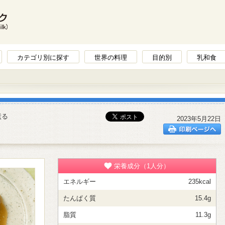
カテゴリ別に探す
世界の料理
目的別
乳和食
煮る
2023年5月22日
栄養成分（1人分）
エネルギー
235kcal
たんぱく質
15.4g
脂質
11.3g