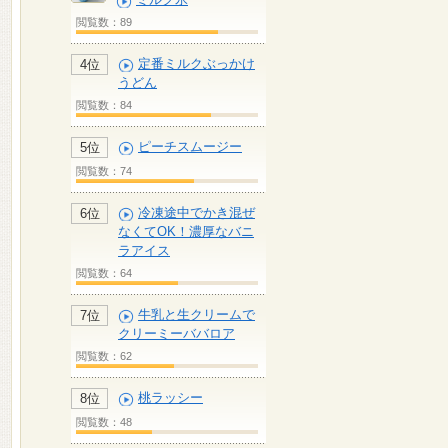
閲覧数：89
定番ミルクぶっかけ
4位
うどん
閲覧数：84
ピーチスムージー
5位
閲覧数：74
冷凍途中でかき混ぜ
6位
なくてOK！濃厚なバニ
ラアイス
閲覧数：64
牛乳と生クリームで
7位
クリーミーババロア
閲覧数：62
桃ラッシー
8位
閲覧数：48