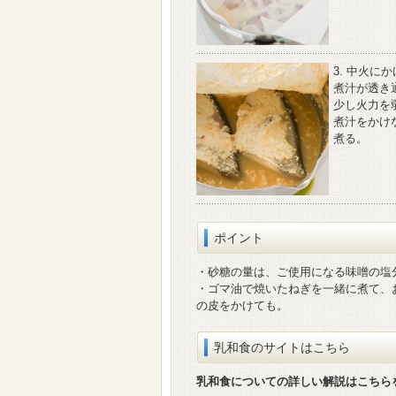
3. 中火に
煮汁が透き
少し火力を
煮汁をかけ
煮る。
ポイント
・砂糖の量は、ご使用になる味噌の塩
・ゴマ油で焼いたねぎを一緒に煮て、
の皮をかけても。
乳和食のサイトはこちら
乳和食についての詳しい解説はこちら