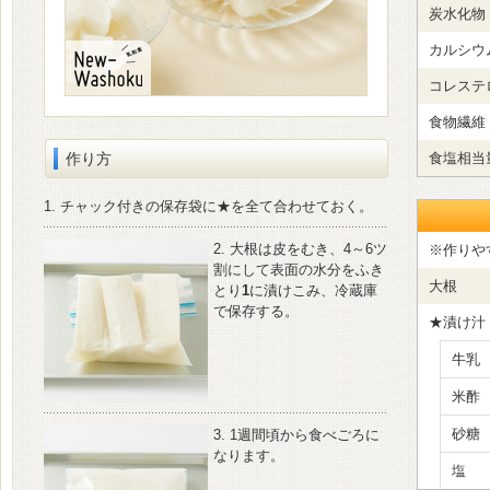
炭水化物
カルシウ
コレステ
食物繊維
作り方
食塩相当
1. チャック付きの保存袋に★を全て合わせておく。
2. 大根は皮をむき、4～6ツ
※作りや
割にして表面の水分をふき
大根
とり
1
に漬けこみ、冷蔵庫
で保存する。
★漬け汁
牛乳
米
砂糖
3. 1週間頃から食べごろに
なります。
塩