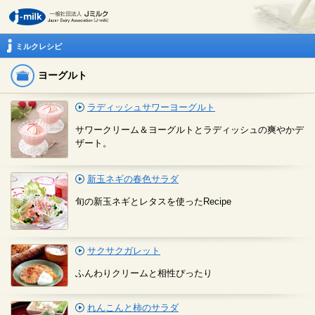
ミルクレシピ
ヨーグルト
ラディッシュサワーヨーグルト
サワークリーム＆ヨーグルトとラディッシュの爽やかデ
ザート。
新玉ネギの春色サラダ
旬の新玉ネギとレタスを使ったRecipe
サクサクガレット
ふんわりクリームと相性ぴったり
れんこんと柿のサラダ