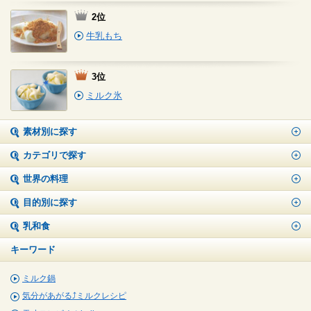
2位
牛乳もち
3位
ミルク氷
素材別に探す
カテゴリで探す
世界の料理
目的別に探す
乳和食
キーワード
ミルク鍋
気分があがる⤴ミルクレシピ