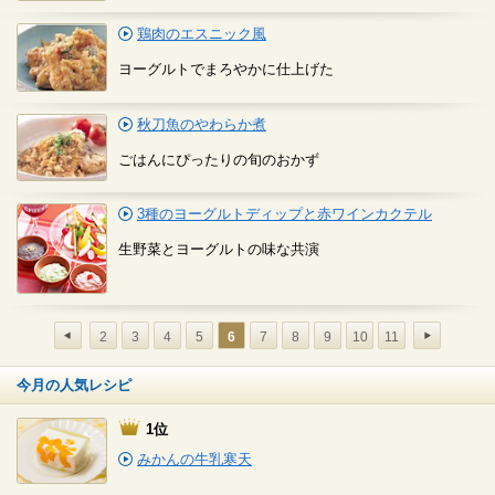
鶏肉のエスニック風
ヨーグルトでまろやかに仕上げた
秋刀魚のやわらか煮
ごはんにぴったりの旬のおかず
3種のヨーグルトディップと赤ワインカクテル
生野菜とヨーグルトの味な共演
2
3
4
5
6
7
8
9
10
11
今月の人気レシピ
1位
みかんの牛乳寒天