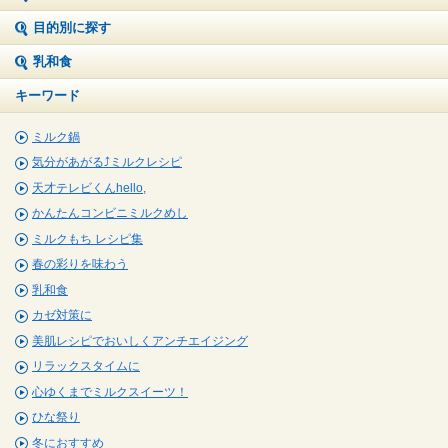
目的別に探す
乳和食
キーワード
ミルク鍋
気分があがる⤴ミルクレシピ
天才テレビくんhello,
かんたんコンビニミルクめし
ミルクもち レシピ集
春の彩りを味わう
乳和食
カゼ対策に
美肌レシピでおいしくアンチエイジング
リラックスタイムに
心ゆくまでミルクスイーツ！
ひな祭り
冬におすすめ