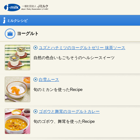
ミルクレシピ
ヨーグルト
ユズとハチミツのヨーグルトゼリー 抹茶ソース
自然の色合いもごちそうのヘルシースイーツ
白雪ムース
旬のミカンを使ったRecipe
ゴボウと舞茸のヨーグルトカレー
旬のゴボウ、舞茸を使ったRecipe