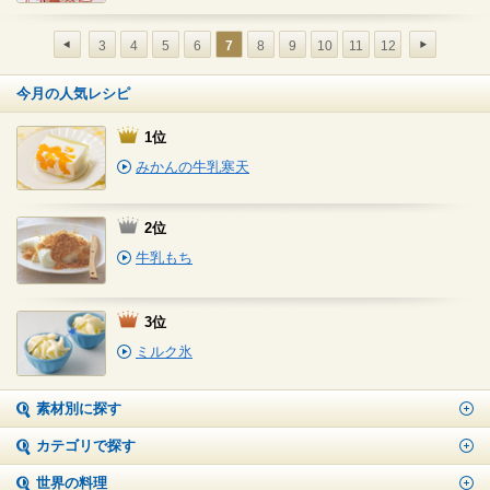
3
4
5
6
7
8
9
10
11
12
今月の人気レシピ
1位
みかんの牛乳寒天
2位
牛乳もち
3位
ミルク氷
素材別に探す
カテゴリで探す
世界の料理