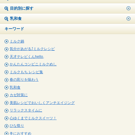
目的別に探す
乳和食
キーワード
ミルク鍋
気分があがる⤴ミルクレシピ
天才テレビくんhello,
かんたんコンビニミルクめし
ミルクもち レシピ集
春の彩りを味わう
乳和食
カゼ対策に
美肌レシピでおいしくアンチエイジング
リラックスタイムに
心ゆくまでミルクスイーツ！
ひな祭り
冬におすすめ