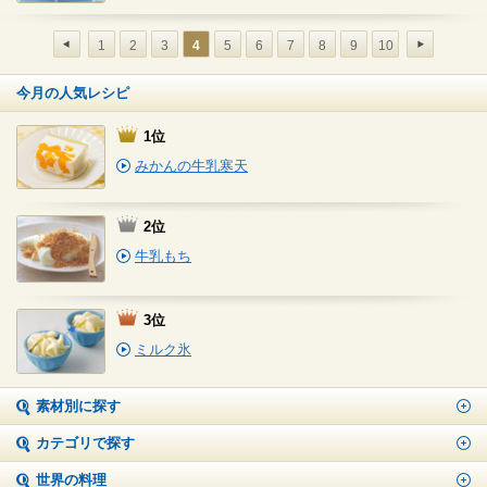
1
2
3
4
5
6
7
8
9
10
今月の人気レシピ
1位
みかんの牛乳寒天
2位
牛乳もち
3位
ミルク氷
素材別に探す
カテゴリで探す
世界の料理