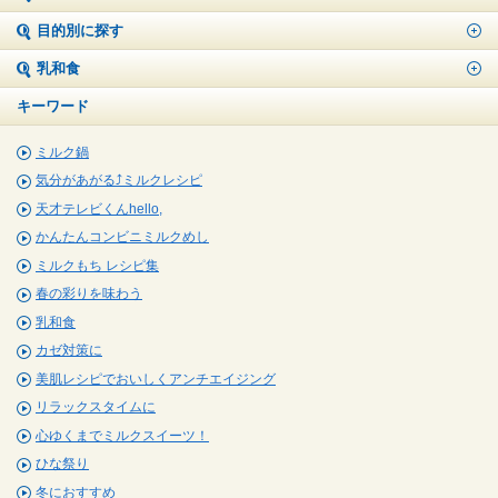
目的別に探す
乳和食
キーワード
ミルク鍋
気分があがる⤴ミルクレシピ
天才テレビくんhello,
かんたんコンビニミルクめし
ミルクもち レシピ集
春の彩りを味わう
乳和食
カゼ対策に
美肌レシピでおいしくアンチエイジング
リラックスタイムに
心ゆくまでミルクスイーツ！
ひな祭り
冬におすすめ