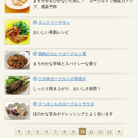
まずカゼをひかないために！ ヨーグルトで免疫力アッ
プ、感染予防
タンドリーチキン
おいしい美肌レシピ
鶏肉のカレーヨーグルト煮
まろやかな辛味とスパイシーな香り
ひき肉ヨーグルトの串焼き
しっとり焼き上がり、おいしさ抜群！
さつまいものヨーグルトサラダ
ほのかな甘みがドレッシングとよく合います
4
5
6
7
8
9
10
11
12
13