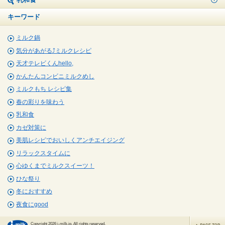
キーワード
ミルク鍋
気分があがる⤴ミルクレシピ
天才テレビくんhello,
かんたんコンビニミルクめし
ミルクもち レシピ集
春の彩りを味わう
乳和食
カゼ対策に
美肌レシピでおいしくアンチエイジング
リラックスタイムに
心ゆくまでミルクスイーツ！
ひな祭り
冬におすすめ
夜食にgood
Copyright 2026 j-milk.jp. All rights reserved.