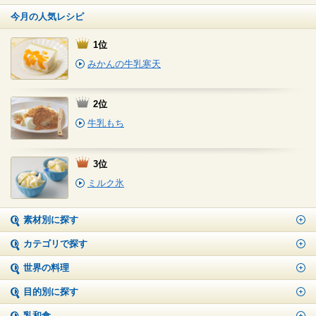
今月の人気レシピ
1位
みかんの牛乳寒天
2位
牛乳もち
3位
ミルク氷
素材別に探す
カテゴリで探す
世界の料理
目的別に探す
乳和食