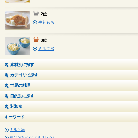
2位
牛乳もち
3位
ミルク氷
素材別に探す
カテゴリで探す
世界の料理
目的別に探す
乳和食
キーワード
ミルク鍋
気分があがる⤴ミルクレシピ