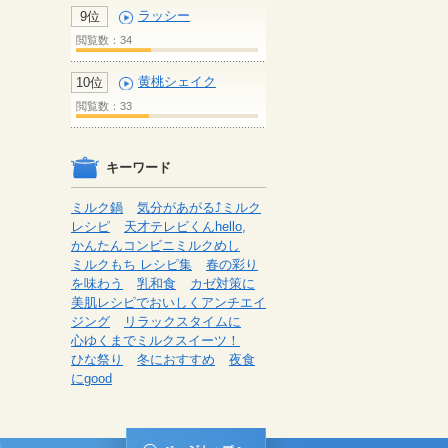
ラッシー
9位
閲覧数：34
黄桃シェイク
10位
閲覧数：33
キーワード
ミルク鍋
気分があがる⤴ミルク
レシピ
天才テレビくんhello,
かんたんコンビニミルクめし
ミルクもち レシピ集
春の彩り
を味わう
乳和食
カゼ対策に
美肌レシピでおいしくアンチエイ
ジング
リラックスタイムに
心ゆくまでミルクスイーツ！
ひな祭り
冬におすすめ
夜食
にgood