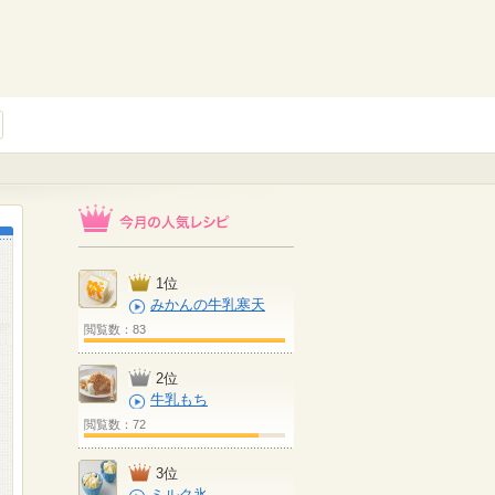
1位
みかんの牛乳寒天
閲覧数：83
2位
牛乳もち
閲覧数：72
3位
ミルク氷