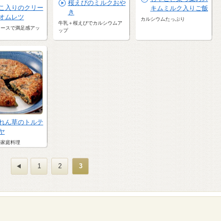
桜えびのミルクおや
こ入りのクリー
キムミルク入りご飯
き
オムレツ
カルシウムたっぷり
牛乳＋桜えびでカルシウムア
ソースで満足感アッ
ップ
れん草のトルテ
ヤ
の家庭料理
1
2
3