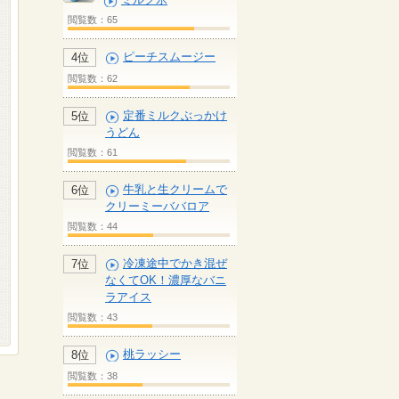
閲覧数：65
ピーチスムージー
4位
閲覧数：62
定番ミルクぶっかけ
5位
うどん
閲覧数：61
牛乳と生クリームで
6位
クリーミーババロア
閲覧数：44
冷凍途中でかき混ぜ
7位
なくてOK！濃厚なバニ
ラアイス
閲覧数：43
桃ラッシー
8位
閲覧数：38