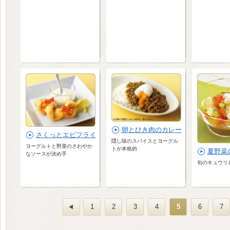
卵とひき肉のカレー
さくっとエビフライ
隠し味のスパイスとヨーグル
ヨーグルトと野菜のさわやか
トが本格的
夏野菜
なソースが決め手
旬のキュウリを
1
2
3
4
5
6
7