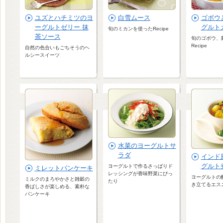
ユズとハチミツのヨ
白雪ムース
ゴボウ
ーグルトゼリー 抹
グルト
旬のミカンを使ったRecipe
茶ソース
旬のゴボウ、
Recipe
自然の色合いもごちそうのヘ
ルシースイーツ
水菜のヨーグルトサ
ラダ
インド
グルト
ヨーグルトで作るさっぱりド
ミレットパンケーキ
レッシングが香味野菜にぴっ
ヨーグルトの
ミルクのまろやかさと雑穀の
たり
き立てるエス
香ばしさが楽しめる、素朴な
パンケーキ