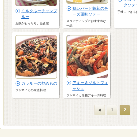
クソテ
鶏レバーと舞茸のチ
ミルクふーチャンプ
手軽にできる
ーズ風味ソテー
ルー
スタミナアップにおすすめな
お麩がもっちり、新食感
一品
アキー＆ソルトフィ
カラルーの炒めもの
ッシュ
ジャマイカの家庭料理
ジャマイカ名物アキーの料理
1
2