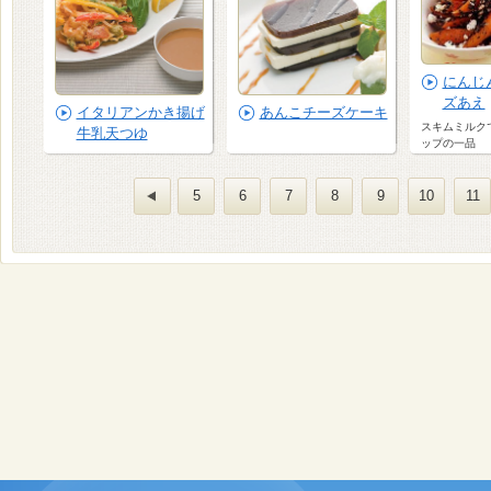
にんじ
ズあえ
イタリアンかき揚げ
あんこチーズケーキ
スキムミルク
牛乳天つゆ
ップの一品
5
6
7
8
9
10
11