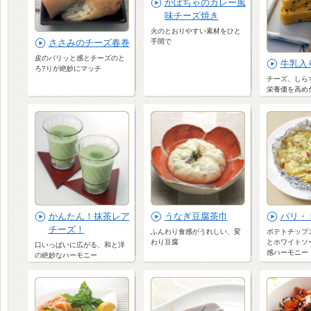
かぼちゃのカレー風
味チーズ焼き
火のとおりやすい素材をひと
ささみのチーズ春巻
手間で
皮のパリッと感とチーズのと
牛乳入
ろ?りが絶妙にマッチ
チーズ、しら
栄養価を高め
かんたん！抹茶レア
うなぎ豆腐茶巾
パリ・
チーズ！
ふんわり食感がうれしい、変
ポテトチップ
わり豆腐
とホワイトソ
口いっぱいに広がる、和と洋
感ハーモニー
の絶妙なハーモニー