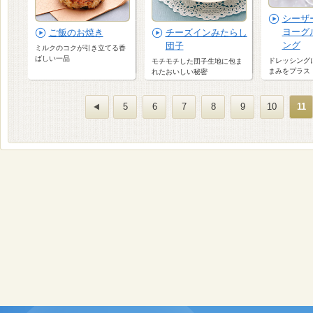
シーザ
ヨーグ
ご飯のお焼き
チーズインみたらし
ング
団子
ミルクのコクが引き立てる香
ばしい一品
ドレッシング
モチモチした団子生地に包ま
まみをプラス
れたおいしい秘密
5
6
7
8
9
10
11