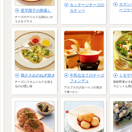
カマン
カッテージチーズの
ーツケ
里芋団子の卵蒸し
カナッペ
チーズのマイルドな味わいが
コクをプラス
鶏ささみのねぎ焼き
牛乳仕立てのチーズ
ミモザ
フォンデュ
チーズにスキムミルクを加え
新鮮野菜が大
るのが隠し味
ラビットも満
アルプスの少女ハイジの気分
で食べたい