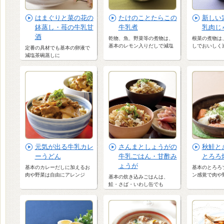
はまぐりと菜の花の
たけのことたらこの
新しい
鉢蒸し・苺の牛乳甘
牛乳煮
乳肉じ
酒
乾物、魚、野菜等の煮物は、
根菜の煮物は
基本のレモン入りだしで減塩
しでおいしく
定番の具材でも基本の卵液で
減塩茶碗蒸しに
元気が出る牛乳カレ
さんまとしょうがの
秋鮭と
ーうどん
牛乳ごはん・甘酢み
とろろ
ょうが
基本のカレーだしに加えるお
基本のとろろ
肉や野菜は自由にアレンジ
ン感覚で肉や
基本の炊き込みごはんは、
鮭・さば・いわし缶でも