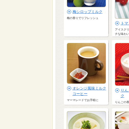
梅シロップミルク
梅の香りでリフレッシュ
トマ
アイスク
チな味わ
オレンジ風味ミルク
りん
コーヒー
ク
マーマレードでお手軽に
りんごの