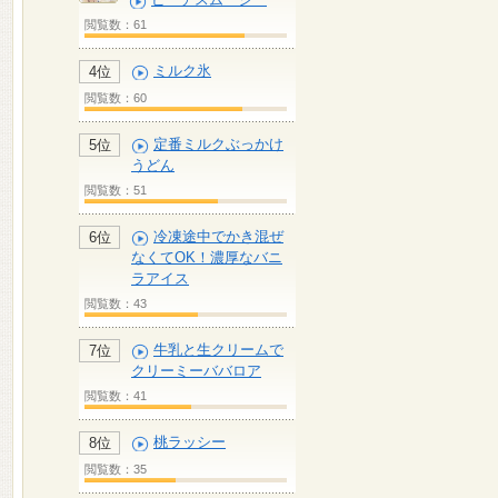
閲覧数：61
ミルク氷
4位
閲覧数：60
定番ミルクぶっかけ
5位
うどん
閲覧数：51
冷凍途中でかき混ぜ
6位
なくてOK！濃厚なバニ
ラアイス
閲覧数：43
牛乳と生クリームで
7位
クリーミーババロア
閲覧数：41
桃ラッシー
8位
閲覧数：35