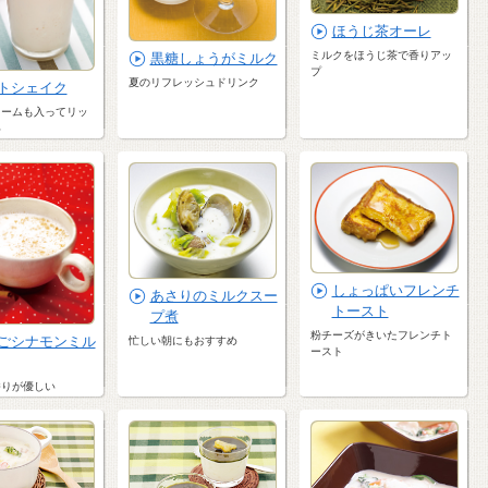
ほうじ茶オーレ
ミルクをほうじ茶で香りアッ
黒糖しょうがミルク
プ
夏のリフレッシュドリンク
トシェイク
リームも入ってリッ
い
しょっぱいフレンチ
あさりのミルクスー
トースト
プ煮
粉チーズがきいたフレンチト
ごシナモンミル
忙しい朝にもおすすめ
ースト
香りが優しい