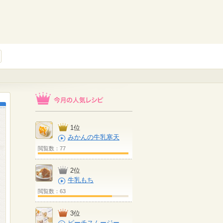
1位
みかんの牛乳寒天
閲覧数：77
2位
牛乳もち
閲覧数：63
3位
ピーチスムージー