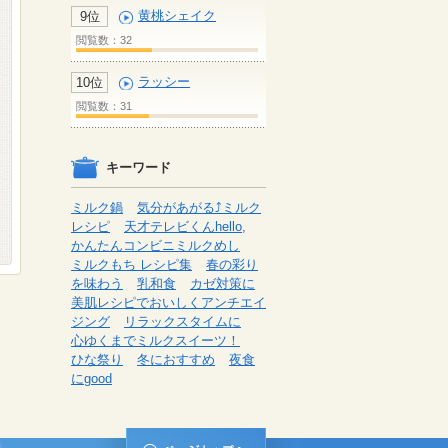
黄桃シェイク
9位
閲覧数：32
ラッシー
10位
閲覧数：31
キーワード
ミルク鍋
気分があがる⤴ミルク
レシピ
天才テレビくんhello,
かんたんコンビニミルクめし
ミルクもち レシピ集
春の彩り
を味わう
乳和食
カゼ対策に
美肌レシピでおいしくアンチエイ
ジング
リラックスタイムに
心ゆくまでミルクスイーツ！
ひな祭り
冬におすすめ
夜食
にgood