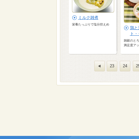
ミルク雑煮
栄養たっぷりで塩分控えめ
鶏と
ト・
雑穀のと
満足度ア
23
24
2