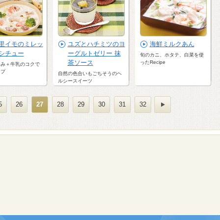
里イモのミレッ
ユズとハチミツのヨ
海鮮ミルクあん
シチュー
ーグルトゼリー 抹
旬のカニ、ホタテ、白菜を使
茶ソース
ったRecipe
ろみ＋牛乳のコクで
ップ
自然の色合いもごちそうのヘ
ルシースイーツ
5
26
27
28
29
30
31
32