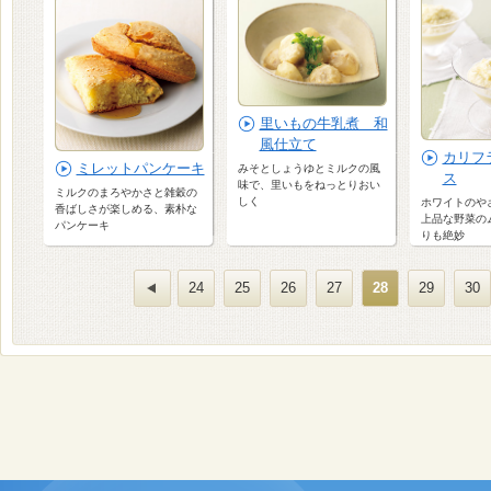
里いもの牛乳煮 和
風仕立て
カリフ
ミレットパンケーキ
みそとしょうゆとミルクの風
ス
味で、里いもをねっとりおい
ミルクのまろやかさと雑穀の
しく
ホワイトのや
香ばしさが楽しめる、素朴な
上品な野菜の
パンケーキ
りも絶妙
24
25
26
27
28
29
30