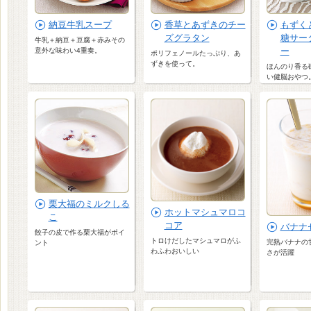
納豆牛乳スープ
香草とあずきのチー
もずく
ズグラタン
糖サー
牛乳＋納豆＋豆腐＋赤みその
ー
意外な味わい4重奏。
ポリフェノールたっぷり、あ
ずきを使って。
ほんのり香る
い健脳おやつ
栗大福のミルクしる
ホットマシュマロコ
こ
コア
バナナ
餃子の皮で作る栗大福がポイ
トロけだしたマシュマロがふ
完熟バナナの
ント
わふわおいしい
さが活躍