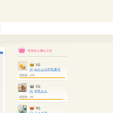
1位
みかんの牛乳寒天
閲覧数：102
2位
牛乳もち
閲覧数：95
3位
ミルク氷