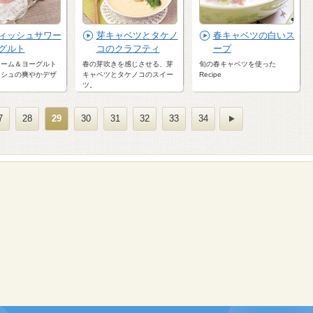
ィッシュサワー
芽キャベツとタケノ
春キャベツの白いス
グルト
コのクラフティ
ープ
リーム＆ヨーグルト
春の芽吹きを感じさせる、芽
旬の春キャベツを使った
ッシュの爽やかデザ
キャベツとタケノコのスイー
Recipe
ツ。
7
28
29
30
31
32
33
34