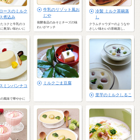
牛乳のリゾット風お
ロースのミルク
冷製 ミルク茶碗蒸
じや
ス煮込み
し
発酵食品のみそとチーズの味
出たコクと牛乳のコ
クラムチャウダーのようなや
わいがマッチ
らに奥深い味わいに
さしい味わいの茶碗蒸し。
ミルクごま豆腐
スミンパンナコ
里芋のミルクしるこ
ンの風味で華やかに