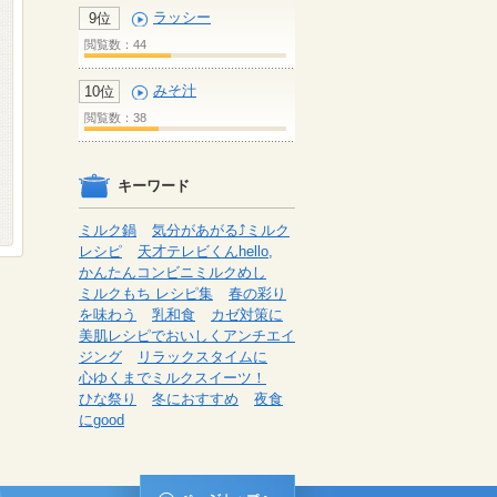
ラッシー
9位
閲覧数：44
みそ汁
10位
閲覧数：38
キーワード
ミルク鍋
気分があがる⤴ミルク
レシピ
天才テレビくんhello,
かんたんコンビニミルクめし
ミルクもち レシピ集
春の彩り
を味わう
乳和食
カゼ対策に
美肌レシピでおいしくアンチエイ
ジング
リラックスタイムに
心ゆくまでミルクスイーツ！
ひな祭り
冬におすすめ
夜食
にgood