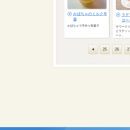
かぼちゃのミルク羊
ラデ
羹
ヨー
かぼちゃで手作り和菓子
サワーク
とラディ
ート。
25
26
2