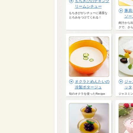
もちきびのチキンク
リームシチュー
豚肩
もちきびがシチューに適度な
ソー
とろみをつけてくれる！
肉汁から
クで、さ
オクラとめんたいの
ジャ
冷製ポタージュ
ッタ
旬のオクラを使ったRecipe
ジャスミ