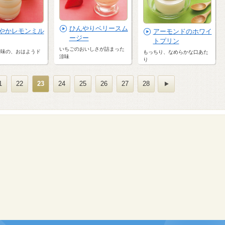
ひんやりベリースム
やかレモンミル
アーモンドのホワイ
ージー
トプリン
いちごのおいしさが詰まった
酸味の、おはようド
もっちり、なめらかな口あた
涼味
り
1
22
23
24
25
26
27
28