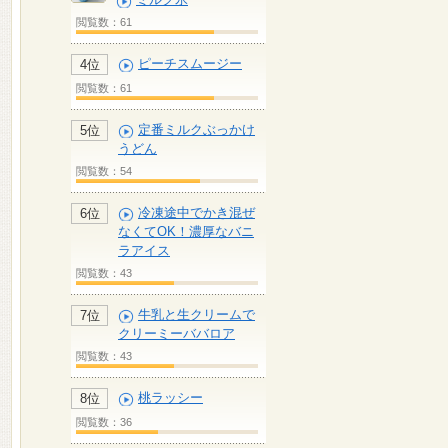
閲覧数：61
ピーチスムージー
4位
閲覧数：61
定番ミルクぶっかけ
5位
うどん
閲覧数：54
冷凍途中でかき混ぜ
6位
なくてOK！濃厚なバニ
ラアイス
閲覧数：43
牛乳と生クリームで
7位
クリーミーババロア
閲覧数：43
桃ラッシー
8位
閲覧数：36