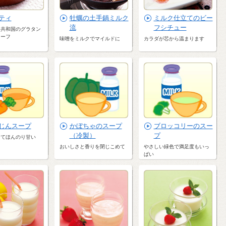
ティ
牡蠣の土手鍋ミルク
ミルク仕立てのビー
流
フシチュー
カ共和国のグラタン
ローフ
味噌をミルクでマイルドに
カラダが芯から温まります
じんスープ
かぼちゃのスープ
ブロッコリーのスー
（冷製）
プ
ってほんのり甘い
おいしさと香りを閉じこめて
やさしい緑色で満足度もいっ
ぱい