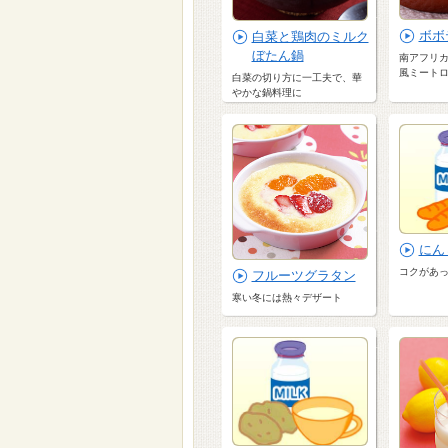
ボボ
白菜と鶏肉のミルク
ぼたん鍋
南アフリ
風ミート
白菜の切り方に一工夫で、華
やかな鍋料理に
にん
コクがあ
フルーツグラタン
寒い冬には熱々デザート