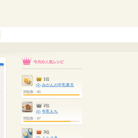
1位
みかんの牛乳寒天
閲覧数：80
2位
牛乳もち
閲覧数：67
3位
ミルク氷