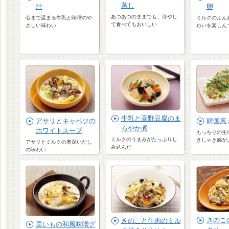
蒸し
汁
卵
あつあつのままでも、冷やし
心まで温まる牛乳と味噌のや
ミルクのふん
て食べてもおいしい
さしい味わい
わいを楽しん
牛乳と高野豆腐のま
アサリとキャベツの
韓国風
ろやか煮
ホワイトスープ
もっちりの生
ミルクのうまみがたっぷりし
きしゃき感が
アサリとミルクの奥深いだし
み込んだ
の味わい
きのこ
きのこと牛肉のミル
里いもの和風味噌グ