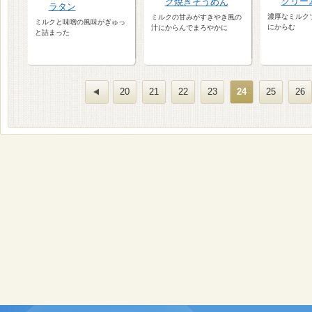
クリー
ク焼きそうめん
ラタン
濃厚なミルク
ミルクの甘みがすきやき風の
ミルクと味噌の風味がぎゅっ
にからむ
汁にからんでまろやかに
と詰まった
20
21
22
23
24
25
26