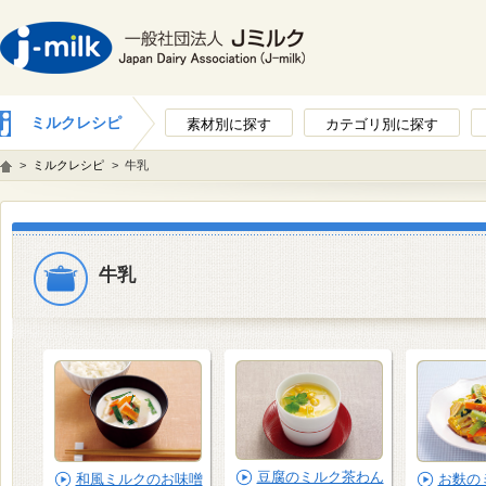
ミルクレシピ
素材別に探す
カテゴリ別に探す
>
ミルクレシピ
>
牛乳
牛乳
豆腐のミルク茶わん
和風ミルクのお味噌
お麩の