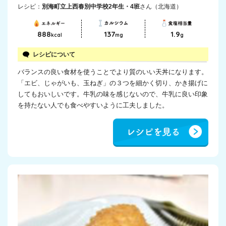
レシピ：
別海町立上西春別中学校2年生・4班
さん（北海道）
888
137
1.9
kcal
mg
g
レシピについて
バランスの良い食材を使うことでより質のいい天丼になります。
「エビ、じゃがいも、玉ねぎ」の３つを細かく切り、かき揚げに
してもおいしいです。牛乳の味を感じないので、牛乳に良い印象
を持たない人でも食べやすいように工夫しました。