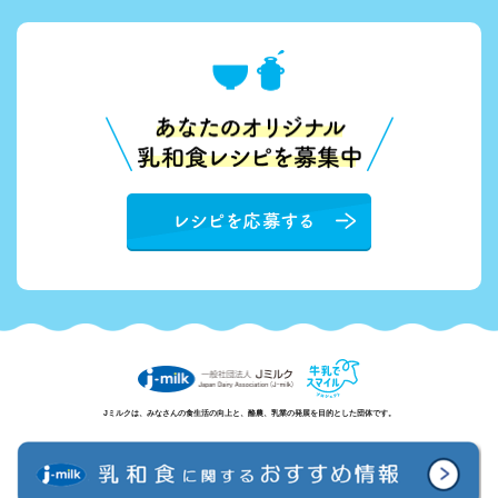
Jミルクは、みなさんの食生活の向上と、酪農、乳業の発展を目的とした団体です。