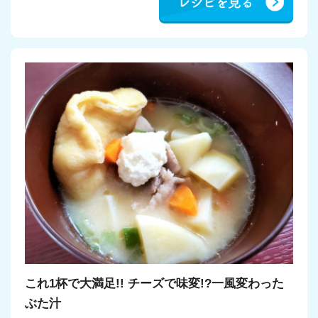
これ1杯で大満足!! チーズで味変!?一風変わった
ぶた汁