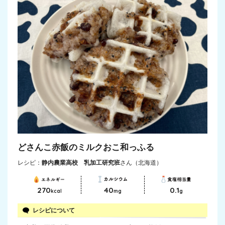
どさんこ赤飯のミルクおこ和っふる
レシピ：
静内農業高校 乳加工研究班
さん（北海道）
270
40
0.1
kcal
mg
g
レシピについて