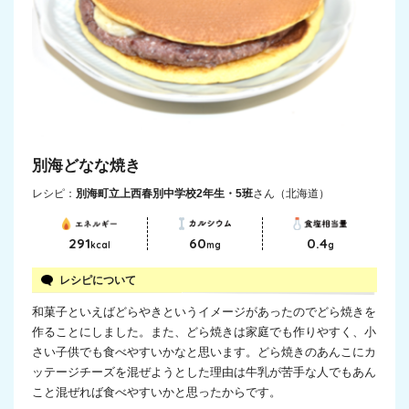
別海どなな焼き
レシピ：
別海町立上西春別中学校2年生・5班
さん（北海道）
291
60
0.4
kcal
mg
g
レシピについて
和菓子といえばどらやきというイメージがあったのでどら焼きを
作ることにしました。また、どら焼きは家庭でも作りやすく、小
さい子供でも食べやすいかなと思います。どら焼きのあんこにカ
ッテージチーズを混ぜようとした理由は牛乳が苦手な人でもあん
こと混ぜれば食べやすいかと思ったからです。