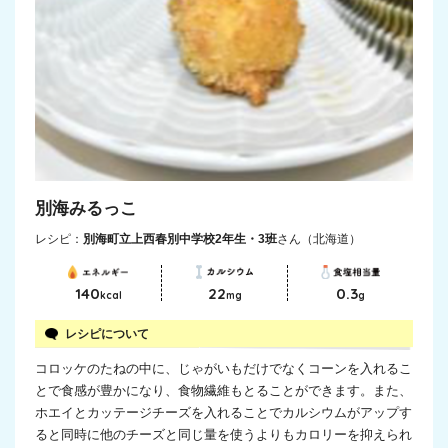
別海みるっこ
レシピ：
別海町立上西春別中学校2年生・3班
さん（北海道）
140
22
0.3
kcal
mg
g
レシピについて
コロッケのたねの中に、じゃがいもだけでなくコーンを入れるこ
とで食感が豊かになり、食物繊維もとることができます。また、
ホエイとカッテージチーズを入れることでカルシウムがアップす
ると同時に他のチーズと同じ量を使うよりもカロリーを抑えられ