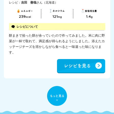
レシピ：
吉田 善哉
さん（北海道）
239
121
1.4
kcal
mg
g
レシピについて
餅まきで拾った餅が余っていたので作ってみました。米に肉に野
菜が一杯で取れて、満足感が得られるようにしました。添えたカ
ッテージチーズを溶かしながら食べると一味違った味になりま
す。