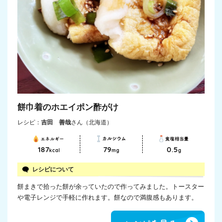
餅巾着のホエイポン酢がけ
レシピ：
吉田 善哉
さん（北海道）
187
79
0.5
kcal
mg
g
レシピについて
餅まきで拾った餅が余っていたので作ってみました。トースター
や電子レンジで手軽に作れます。餅なので満腹感もあります。