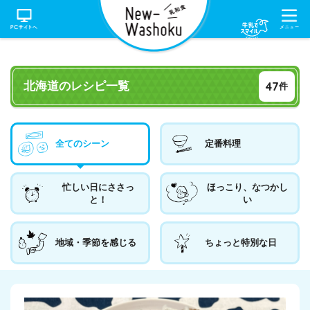
47
北海道のレシピ一覧
件
全てのシーン
定番料理
忙しい日にささっ
ほっこり、なつかし
と！
い
地域・季節を感じる
ちょっと特別な日