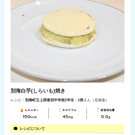
別海白芋(しらいも)焼き
レシピ：
別海町立上西春別中学校2年生・1班
さん（北海道）
150
45
0.0
kcal
mg
g
レシピについて