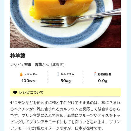
柿羊羹
レシピ：
吉田 善哉
さん（北海道）
100
50
0.0
kcal
mg
g
レシピについて
ゼラチンなどを使わずに柿と牛乳だけで固まるのは、柿に含まれ
るペクチンが牛乳に含まれるカルシウムと反応して結合するから
です。プリン容器に入れて固め、豪華にフルーツやアイスをトッ
ピングしてプリンアラモードにしても面白いと思います。プリン
アラモードは洋風なイメージですが、日本が発祥です。