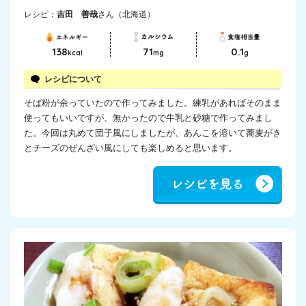
レシピ：
吉田 善哉
さん（北海道）
138
71
0.1
kcal
mg
g
レシピについて
そば粉が余っていたので作ってみました。練乳があればそのまま
使ってもいいですが、無かったので牛乳と砂糖で作ってみまし
た。今回は丸めて団子風にしましたが、あんこを溶いて蕎麦がき
とチーズのぜんざい風にしても楽しめると思います。