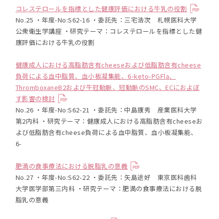
コレステロールを指標とした健康評価における牛乳の役割
No.25 ・年度-No:S62-16 ・委託先：三宅浩次 札幌医科大学
公衆衛生学講座 ・研究テーマ：コレステロールを指標とした健
康評価における牛乳の役割
健康成人における高脂肪含有cheeseおよび低脂肪含有cheese
負荷による血中脂質、血小板凝集能、6-keto-PGFla、
ThromboxaneB2および牛冠動脈、冠動脈のSMC、ECにおよぼ
す影響の検討
No.26 ・年度-No:S62-21 ・委託先：中島康秀 産業医科大学
第2内科 ・研究テーマ：健康成人における高脂肪含有cheeseお
よび低脂肪含有cheese負荷による血中脂質、血小板凝集能、
6-
肥満の食事療法における脱脂乳の意義
No.27 ・年度-No:S62-22 ・委託先：矢島途好 東京医科歯科
大学医学部第三内科 ・研究テーマ：肥満の食事療法における脱
脂乳の意義