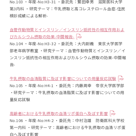
No.103 ・年度-No:H3-31 ・委託先：繁田幸男 滋賀医科大学
第3内科 ・研究テーマ：牛乳摂取と高コレステロール血症-住民
検診成績による解析-
血管作動物質とインスリン／インスリン抵抗性の相互作用およ
びカルシウム摂取の効果-中間報告-
No.104 ・年度-No:H3-32 ・委託先：大内尉義 東京大学医学
部老年病学教室 ・研究テーマ：血管作動物質とインスリン／イ
ンスリン抵抗性の相互作用およびカルシウム摂取の効果-中間報
告-
牛乳摂取の血清脂質に及ぼす影響についての用量反応試験
No.105 ・年度-No:H4-1 ・委託先：内藤周幸 帝京大学医学部
・研究テーマ：牛乳摂取の血清脂質に及ぼす影響についての用
量反応試験
高齢者における牛乳摂取の血清リポ蛋白へ及ぼす影響
No.106 ・年度-No:H4-2 ・委託先：中村治雄 防衛医科大学校
第一内科 ・研究テーマ：高齢者における牛乳摂取の血清リポ蛋
白へ及ぼす影響