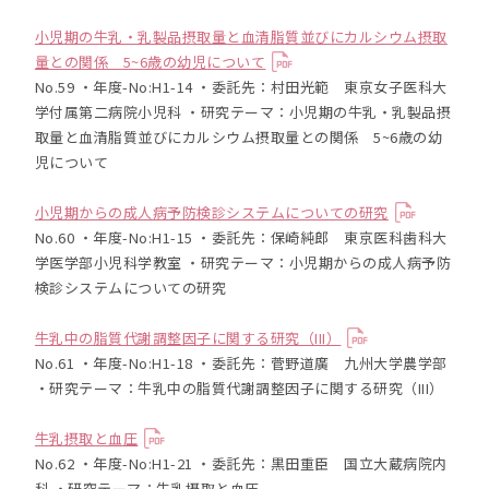
小児期の牛乳・乳製品摂取量と血清脂質並びにカルシウム摂取
量との関係 5~6歳の幼児について
No.59 ・年度-No:H1-14 ・委託先：村田光範 東京女子医科大
学付属第二病院小児科 ・研究テーマ：小児期の牛乳・乳製品摂
取量と血清脂質並びにカルシウム摂取量との関係 5~6歳の幼
児について
小児期からの成人病予防検診システムについての研究
No.60 ・年度-No:H1-15 ・委託先：保崎純郎 東京医科歯科大
学医学部小児科学教室 ・研究テーマ：小児期からの成人病予防
検診システムについての研究
牛乳中の脂質代謝調整因子に関する研究（III）
No.61 ・年度-No:H1-18 ・委託先：菅野道廣 九州大学農学部
・研究テーマ：牛乳中の脂質代謝調整因子に関する研究（III）
牛乳摂取と血圧
No.62 ・年度-No:H1-21 ・委託先：黒田重臣 国立大蔵病院内
科 ・研究テーマ：牛乳摂取と血圧