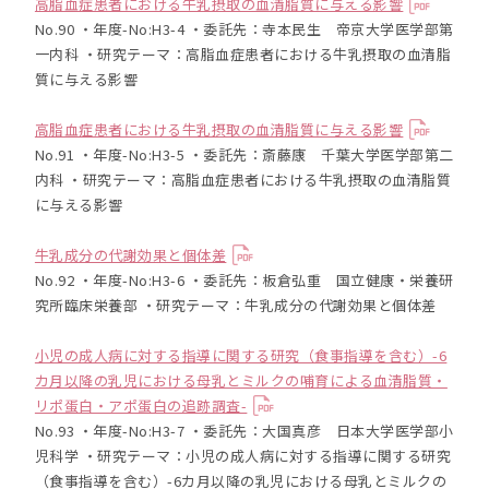
高脂血症患者における牛乳摂取の血清脂質に与える影響
No.90 ・年度-No:H3-4 ・委託先：寺本民生 帝京大学医学部第
一内科 ・研究テーマ：高脂血症患者における牛乳摂取の血清脂
質に与える影響
高脂血症患者における牛乳摂取の血清脂質に与える影響
No.91 ・年度-No:H3-5 ・委託先：斎藤康 千葉大学医学部第二
内科 ・研究テーマ：高脂血症患者における牛乳摂取の血清脂質
に与える影響
牛乳成分の代謝効果と個体差
No.92 ・年度-No:H3-6 ・委託先：板倉弘重 国立健康・栄養研
究所臨床栄養部 ・研究テーマ：牛乳成分の代謝効果と個体差
小児の成人病に対する指導に関する研究（食事指導を含む）-6
カ月以降の乳児における母乳とミルクの哺育による血清脂質・
リポ蛋白・アポ蛋白の追跡調査-
No.93 ・年度-No:H3-7 ・委託先：大国真彦 日本大学医学部小
児科学 ・研究テーマ：小児の成人病に対する指導に関する研究
（食事指導を含む）-6カ月以降の乳児における母乳とミルクの