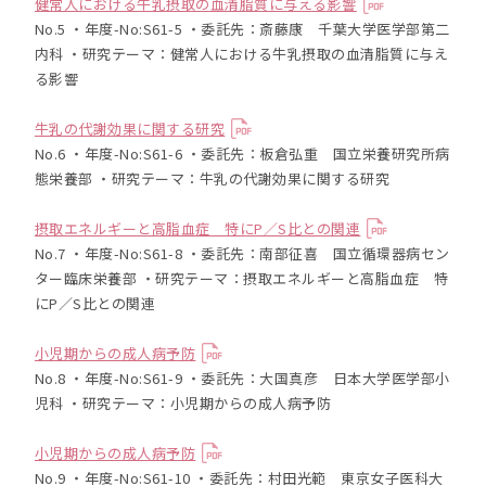
健常人における牛乳摂取の血清脂質に与える影響
No.5 ・年度-No:S61-5 ・委託先：斎藤康 千葉大学医学部第二
内科 ・研究テーマ：健常人における牛乳摂取の血清脂質に与え
る影響
牛乳の代謝効果に関する研究
No.6 ・年度-No:S61-6 ・委託先：板倉弘重 国立栄養研究所病
態栄養部 ・研究テーマ：牛乳の代謝効果に関する研究
摂取エネルギーと高脂血症 特にP／S比との関連
No.7 ・年度-No:S61-8 ・委託先：南部征喜 国立循環器病セン
ター臨床栄養部 ・研究テーマ：摂取エネルギーと高脂血症 特
にP／S比との関連
小児期からの成人病予防
No.8 ・年度-No:S61-9 ・委託先：大国真彦 日本大学医学部小
児科 ・研究テーマ：小児期からの成人病予防
小児期からの成人病予防
No.9 ・年度-No:S61-10 ・委託先：村田光範 東京女子医科大