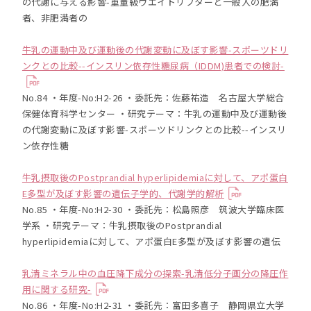
の代謝に与える影響-重量級ウエイトリフターと一般人の肥満
者、非肥満者の
牛乳の運動中及び運動後の代謝変動に及ぼす影響-スポーツドリ
ンクとの比較--インスリン依存性糖尿病（IDDM)患者での検討-
No.84 ・年度-No:H2-26 ・委託先：佐藤祐造 名古屋大学総合
保健体育科学センター ・研究テーマ：牛乳の運動中及び運動後
の代謝変動に及ぼす影響-スポーツドリンクとの比較--インスリ
ン依存性糖
牛乳摂取後のPostprandial hyperlipidemiaに対して、アポ蛋白
E多型が及ぼす影響の遺伝子学的、代謝学的解析
No.85 ・年度-No:H2-30 ・委託先：松島照彦 筑波大学臨床医
学系 ・研究テーマ：牛乳摂取後のPostprandial
hyperlipidemiaに対して、アポ蛋白E多型が及ぼす影響の遺伝
乳清ミネラル中の血圧降下成分の探索-乳清低分子画分の降圧作
用に関する研究-
No.86 ・年度-No:H2-31 ・委託先：富田多喜子 静岡県立大学