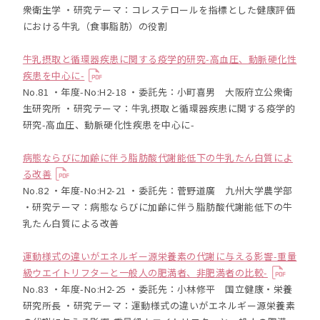
衆衛生学 ・研究テーマ：コレステロールを指標とした健康評価
における牛乳（食事脂肪）の役割
牛乳摂取と循環器疾患に関する疫学的研究-高血圧、動脈硬化性
疾患を中心に-
No.81 ・年度-No:H2-18 ・委託先：小町喜男 大阪府立公衆衛
生研究所 ・研究テーマ：牛乳摂取と循環器疾患に関する疫学的
研究-高血圧、動脈硬化性疾患を中心に-
病態ならびに加齢に伴う脂肪酸代謝能低下の牛乳たん白質によ
る改善
No.82 ・年度-No:H2-21 ・委託先：菅野道廣 九州大学農学部
・研究テーマ：病態ならびに加齢に伴う脂肪酸代謝能低下の牛
乳たん白質による改善
運動様式の違いがエネルギー源栄養素の代謝に与える影響-重量
級ウエイトリフターと一般人の肥満者、非肥満者の比較-
No.83 ・年度-No:H2-25 ・委託先：小林修平 国立健康・栄養
研究所長 ・研究テーマ：運動様式の違いがエネルギー源栄養素