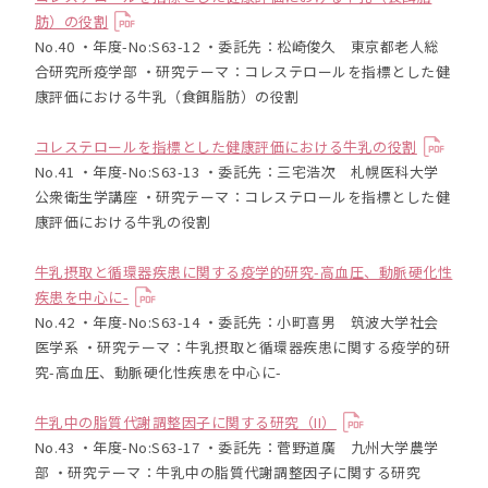
肪）の役割
No.40 ・年度-No:S63-12 ・委託先：松崎俊久 東京都老人総
合研究所疫学部 ・研究テーマ：コレステロールを指標とした健
康評価における牛乳（食餌脂肪）の役割
コレステロールを指標とした健康評価における牛乳の役割
No.41 ・年度-No:S63-13 ・委託先：三宅浩次 札幌医科大学
公衆衛生学講座 ・研究テーマ：コレステロールを指標とした健
康評価における牛乳の役割
牛乳摂取と循環器疾患に関する疫学的研究-高血圧、動脈硬化性
疾患を中心に-
No.42 ・年度-No:S63-14 ・委託先：小町喜男 筑波大学社会
医学系 ・研究テーマ：牛乳摂取と循環器疾患に関する疫学的研
究-高血圧、動脈硬化性疾患を中心に-
牛乳中の脂質代謝調整因子に関する研究（II）
No.43 ・年度-No:S63-17 ・委託先：菅野道廣 九州大学農学
部 ・研究テーマ：牛乳中の脂質代謝調整因子に関する研究