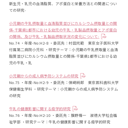
新生児・乳児の血清脂質、アポ蛋白と栄養方法との関連につい
ての研究-
小児期の牛乳摂取量と血清脂質並びにカルシウム摂取量との関
係-千葉県1都市における幼児の牛乳・乳製品摂取量とアポ蛋白
の関係、及び牛乳・乳製品摂取状況の変化について-
No.74 ・年度-No:H2-8 ・委託先：村田光範 東京女子医科大学
付属第二病院小児科 ・研究テーマ：小児期の牛乳摂取量と血清
脂質並びにカルシウム摂取量との関係-千葉県1都市における幼
児の牛乳・乳
小児期からの成人病予防システムの研究
No.75 ・年度-No:H2-9 ・委託先：保崎純郎 東京医科歯科大学
保健衛生学科 ・研究テーマ：小児期からの成人病予防システム
の研究
牛乳の健康影響に関する疫学的研究
No.76 ・年度-No:H2-10 ・委託先：籏野脩一 淑徳大学社会福
祉学部 ・研究テーマ：牛乳の健康影響に関する疫学的研究