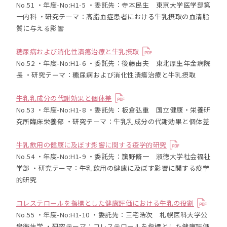
No.51 ・年度-No:H1-5 ・委託先：寺本民生 東京大学医学部第
一内科 ・研究テーマ：高脂血症患者における牛乳摂取の血清脂
質に与える影響
糖尿病および消化性潰瘍治療と牛乳摂取
No.52 ・年度-No:H1-6 ・委託先：後藤由夫 東北厚生年金病院
長 ・研究テーマ：糖尿病および消化性潰瘍治療と牛乳摂取
牛乳乳成分の代謝効果と個体差
No.53 ・年度-No:H1-8 ・委託先：板倉弘重 国立健康・栄養研
究所臨床栄養部 ・研究テーマ：牛乳乳成分の代謝効果と個体差
牛乳飲用の健康に及ぼす影響に関する疫学的研究
No.54 ・年度-No:H1-9 ・委託先：籏野脩一 淑徳大学社会福祉
学部 ・研究テーマ：牛乳飲用の健康に及ぼす影響に関する疫学
的研究
コレステロールを指標とした健康評価における牛乳の役割
No.55 ・年度-No:H1-10 ・委託先：三宅浩次 札幌医科大学公
衆衛生学 ・研究テーマ：コレステロールを指標とした健康評価