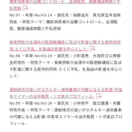
糖尿病患者の血糖コントロール、血清脂質、腸管通過時間と牛
乳摂取
No.97 ・年度-No:H3-14 ・委託先：後藤由夫 東北厚生年金病
院長 ・研究テーマ：糖尿病患者の血糖コントロール、血清脂
質、腸管通過時間と牛乳摂取
食事摂取が血清中の脂肪酸構成に及ぼす影響に関する疫学的研
究-とくに牛乳、乳製品の影響を中心として-
No.98 ・年度-No:H3-19 ・委託先：小町喜男 大阪府立公衆衛
生研究所 ・研究テーマ：食事摂取が血清中の脂肪酸構成に及ぼ
す影響に関する疫学的研究-とくに牛乳、乳製品の影響を中心と
して-
運動様式の違いがエネルギー源栄養素の代謝に与える影響-中高
年スイマーの血中脂質・リポ蛋白プロフィール-
No.99 ・年度-No:H3-24 ・委託先：小林修平 国立健康・栄養
研究所長 ・研究テーマ：運動様式の違いがエネルギー源栄養素
の代謝に与える影響-中高年スイマーの血中脂質・リポ蛋白プロ
フィール-