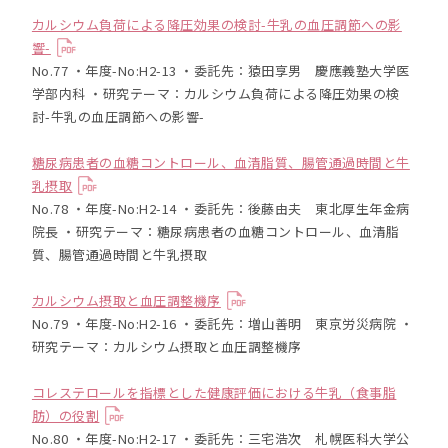
カルシウム負荷による降圧効果の検討-牛乳の血圧調節への影
響-
No.77 ・年度-No:H2-13 ・委託先：猿田享男 慶應義塾大学医
学部内科 ・研究テーマ：カルシウム負荷による降圧効果の検
討-牛乳の血圧調節への影響-
糖尿病患者の血糖コントロール、血清脂質、腸管通過時間と牛
乳摂取
No.78 ・年度-No:H2-14 ・委託先：後藤由夫 東北厚生年金病
院長 ・研究テーマ：糖尿病患者の血糖コントロール、血清脂
質、腸管通過時間と牛乳摂取
カルシウム摂取と血圧調整機序
No.79 ・年度-No:H2-16 ・委託先：増山善明 東京労災病院 ・
研究テーマ：カルシウム摂取と血圧調整機序
コレステロールを指標とした健康評価における牛乳（食事脂
肪）の役割
No.80 ・年度-No:H2-17 ・委託先：三宅浩次 札幌医科大学公