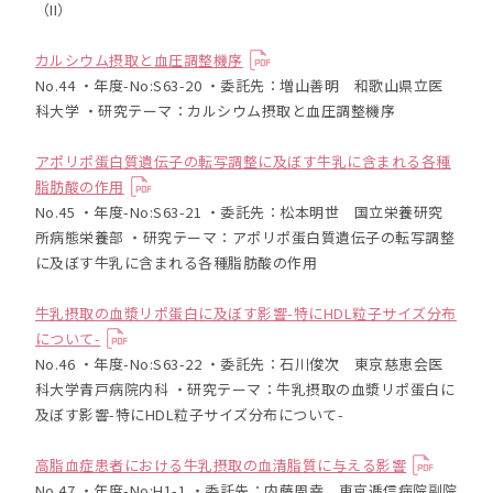
（II）
カルシウム摂取と血圧調整機序
No.44 ・年度-No:S63-20 ・委託先：増山善明 和歌山県立医
科大学 ・研究テーマ：カルシウム摂取と血圧調整機序
アポリポ蛋白質遺伝子の転写調整に及ぼす牛乳に含まれる各種
脂肪酸の作用
No.45 ・年度-No:S63-21 ・委託先：松本明世 国立栄養研究
所病態栄養部 ・研究テーマ：アポリポ蛋白質遺伝子の転写調整
に及ぼす牛乳に含まれる各種脂肪酸の作用
牛乳摂取の血漿リポ蛋白に及ぼす影響-特にHDL粒子サイズ分布
について-
No.46 ・年度-No:S63-22 ・委託先：石川俊次 東京慈恵会医
科大学青戸病院内科 ・研究テーマ：牛乳摂取の血漿リポ蛋白に
及ぼす影響-特にHDL粒子サイズ分布について-
高脂血症患者における牛乳摂取の血清脂質に与える影響
No.47 ・年度-No:H1-1 ・委託先：内藤周幸 東京逓信病院副院