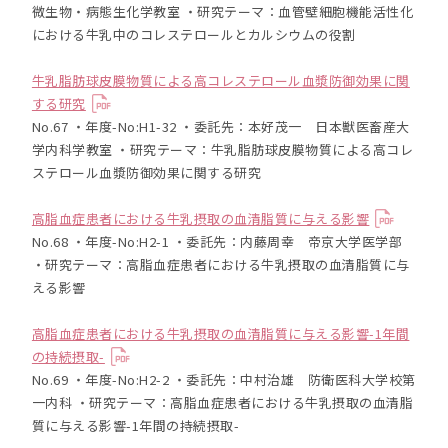
微生物・病態生化学教室 ・研究テーマ：血管壁細胞機能活性化
における牛乳中のコレステロールとカルシウムの役割
牛乳脂肪球皮膜物質による高コレステロール血漿防御効果に関
する研究
No.67 ・年度-No:H1-32 ・委託先：本好茂一 日本獣医畜産大
学内科学教室 ・研究テーマ：牛乳脂肪球皮膜物質による高コレ
ステロール血漿防御効果に関する研究
高脂血症患者における牛乳摂取の血清脂質に与える影響
No.68 ・年度-No:H2-1 ・委託先：内藤周幸 帝京大学医学部
・研究テーマ：高脂血症患者における牛乳摂取の血清脂質に与
える影響
高脂血症患者における牛乳摂取の血清脂質に与える影響-1年間
の持続摂取-
No.69 ・年度-No:H2-2 ・委託先：中村治雄 防衛医科大学校第
一内科 ・研究テーマ：高脂血症患者における牛乳摂取の血清脂
質に与える影響-1年間の持続摂取-