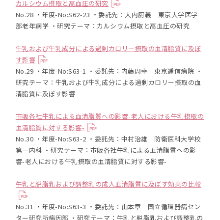
カルシウム摂取と高血圧の研究
No.28 ・年度-No:S62-23 ・委託先：大内厨義 東京大学医学
部老年病学 ・研究テーマ：カルシウム摂取と高血圧の研究
牛乳および牛乳成分による過剰カロリー摂取の血清脂質に及ぼ
す影響
No.29 ・年度-No:S63-1 ・委託先：内藤周幸 東京逓信病院 ・
研究テーマ：牛乳および牛乳成分による過剰カロリー摂取の血
清脂質に及ぼす影響
市販各社牛乳による血清脂質への影響-老人における牛乳摂取の
血清脂質に対する影響-
No.30 ・年度-No:S63-2 ・委託先：中村治雄 防衛医科大学校
第一内科 ・研究テーマ：市販各社牛乳による血清脂質への影
響-老人における牛乳摂取の血清脂質に対する影響-
牛乳と脱脂乳および調整乳の成人血清脂質に及ぼす効果の比較
No.31 ・年度-No:S63-3 ・委託先：山本章 国立循環器病セン
ター研究所病因部 ・研究テーマ：牛乳と脱脂乳および調整乳の