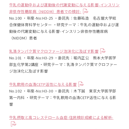
牛乳の運動中および運動後の代謝変動に与える影響-インスリン
非依存性糖尿病（NIDDM）患者での検討-
No.100 ・年度-No:H3-25 ・委託先：佐藤祐造 名古屋大学総
合保健体育科学センター ・研究テーマ：牛乳の運動中および運
動後の代謝変動に与える影響-インスリン非依存性糖尿病
（NIDDM）患者
乳清タンパク質マクロファージ泡沫化に及ぼす影響
No.101 ・年度-No:H3-29 ・委託先：堀内正公 熊本大学医学
部生化学第2講座 ・研究テーマ：乳清タンパク質マクロファー
ジ泡沫化に及ぼす影響
牛乳飲用の血清CETP活性に与える影響
No.102 ・年度-No:H3-30 ・委託先：木下誠 東京大学医学部
第一内科 ・研究テーマ：牛乳飲用の血清CETP活性に与える影
響
牛乳摂取と高コレステロール血症-住民検診成績による解析-