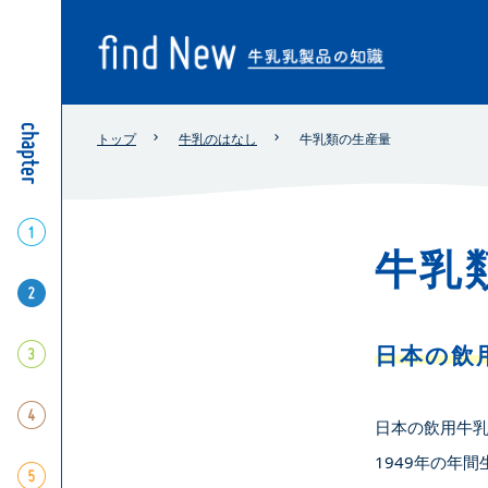
トップ
牛乳のはなし
牛乳類の生産量
chapter
生乳のはなし
牛乳
牛乳のはなし
日本の飲
乳製品のはなし
栄養と健康
日本の飲用牛乳
1949年の年
牛乳が分かるQ&A