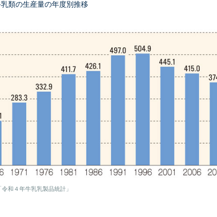
牛乳類の生産量の年度別推移
「令和４年牛乳乳製品統計」