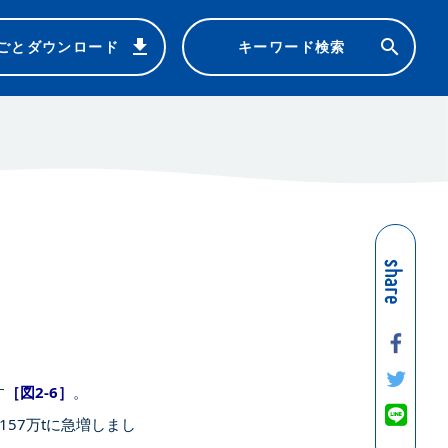
ごと
ダウンロード
キーワード
検索
share
す
［図2-6］
。
157万tに急増しまし