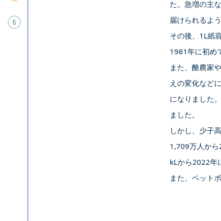
た。急増の主
届けられるよ
データ資料
その後、1L紙
1981年に初め
また、酪農家
えの変化など
になりました。
ました。
しかし、少子高
1,709万人か
kLから2022
また、ペット