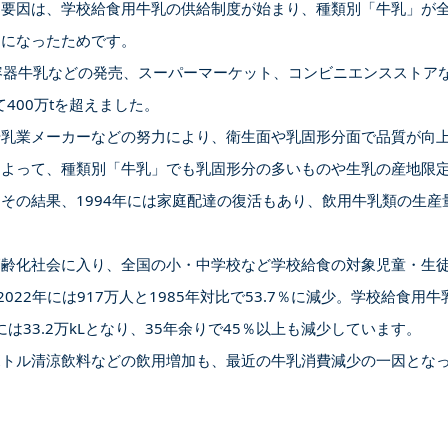
な要因は、学校給食用牛乳の供給制度が始まり、種類別「牛乳」が
うになったためです。
容器牛乳などの発売、スーパーマーケット、コンビニエンスストア
て400万tを超えました。
や乳業メーカーなどの努力により、衛生面や乳固形分面で品質が向
によって、種類別「牛乳」でも乳固形分の多いものや生乳の産地限
その結果、1994年には家庭配達の復活もあり、飲用牛乳類の生産量
齢化社会に入り、全国の小・中学校など学校給食の対象児童・生徒の
ら2022年には917万人と1985年対比で53.7％に減少。学校給食用牛乳
年には33.2万kLとなり、35年余りで45％以上も減少しています。
ボトル清涼飲料などの飲用増加も、最近の牛乳消費減少の一因とな