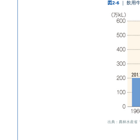
図2-6
｜ 飲用
出典：農林水産省