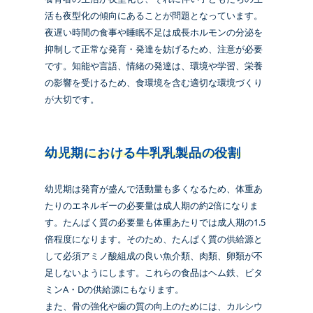
活も夜型化の傾向にあることが問題となっています。
夜遅い時間の食事や睡眠不足は成長ホルモンの分泌を
抑制して正常な発育・発達を妨げるため、注意が必要
です。知能や言語、情緒の発達は、環境や学習、栄養
の影響を受けるため、食環境を含む適切な環境づくり
が大切です。
幼児期における牛乳乳製品の役割
幼児期は発育が盛んで活動量も多くなるため、体重あ
たりのエネルギーの必要量は成人期の約2倍になりま
す。たんぱく質の必要量も体重あたりでは成人期の1.5
倍程度になります。そのため、たんぱく質の供給源と
して必須アミノ酸組成の良い魚介類、肉類、卵類が不
足しないようにします。これらの食品はヘム鉄、ビタ
ミンA・Dの供給源にもなります。
また、骨の強化や歯の質の向上のためには、カルシウ