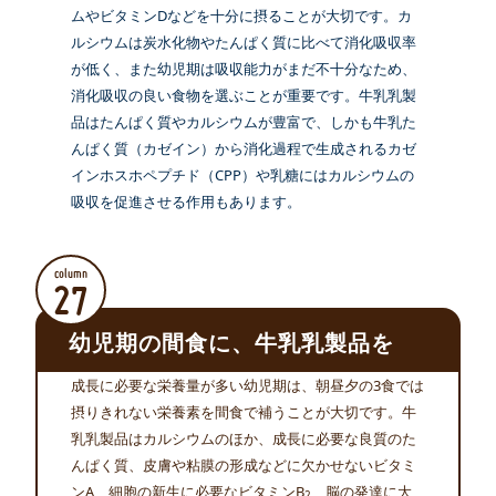
ムやビタミンDなどを十分に摂ることが大切です。カ
ルシウムは炭水化物やたんぱく質に比べて消化吸収率
が低く、また幼児期は吸収能力がまだ不十分なため、
消化吸収の良い食物を選ぶことが重要です。牛乳乳製
品はたんぱく質やカルシウムが豊富で、しかも牛乳た
んぱく質（カゼイン）から消化過程で生成されるカゼ
インホスホペプチド（CPP）や乳糖にはカルシウムの
吸収を促進させる作用もあります。
column
27
幼児期の間食に、牛乳乳製品を
成長に必要な栄養量が多い幼児期は、朝昼夕の3食では
摂りきれない栄養素を間食で補うことが大切です。牛
乳乳製品はカルシウムのほか、成長に必要な良質のた
んぱく質、皮膚や粘膜の形成などに欠かせないビタミ
ンA、細胞の新生に必要なビタミンB
、脳の発達に大
2