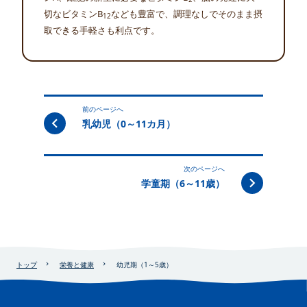
切なビタミンB
なども豊富で、調理なしでそのまま摂
12
取できる手軽さも利点です。
前のページへ
乳幼児（0～11カ月）
次のページへ
学童期（6～11歳）
トップ
栄養と健康
幼児期（1～5歳）